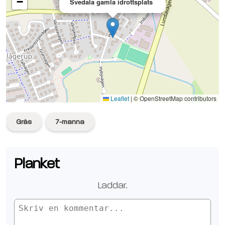
−
Svedala gamla idrottsplats
Se planen på Google Maps
Leaflet
|
© OpenStreetMap contributors
Gräs
7-manna
Planket
Laddar
..