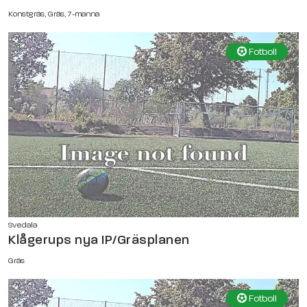
Konstgräs, Gräs, 7-manna
Fotboll
Svedala
Klågerups nya IP/Gräsplanen
Gräs
Fotboll