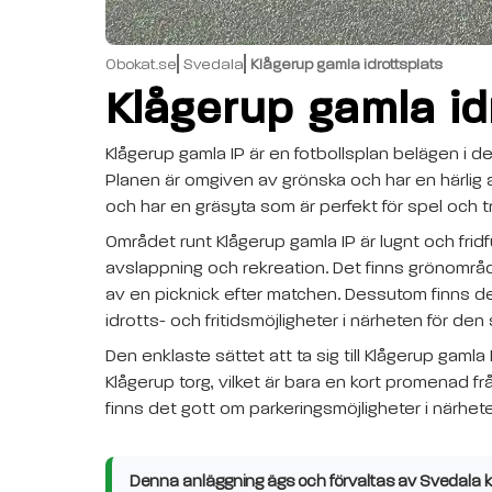
Obokat.se
Svedala
Klågerup gamla idrottsplats
Klågerup gamla id
Klågerup gamla IP är en fotbollsplan belägen i 
Planen är omgiven av grönska och har en härlig at
och har en gräsyta som är perfekt för spel och t
Området runt Klågerup gamla IP är lugnt och fridf
avslappning och rekreation. Det finns grönområ
av en picknick efter matchen. Dessutom finns d
idrotts- och fritidsmöjligheter i närheten för den
Den enklaste sättet att ta sig till Klågerup gamla I
Klågerup torg, vilket är bara en kort promenad frå
finns det gott om parkeringsmöjligheter i närhet
Denna anläggning ägs och förvaltas av Svedala ko