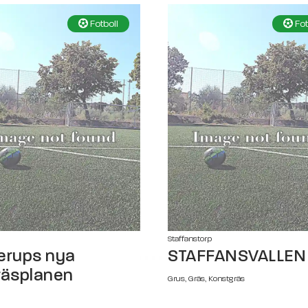
Fotboll
Fot
Staffanstorp
erups nya
STAFFANSVALLEN
räsplanen
Grus, Gräs, Konstgräs