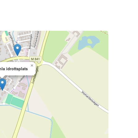
×
la idrottsplats