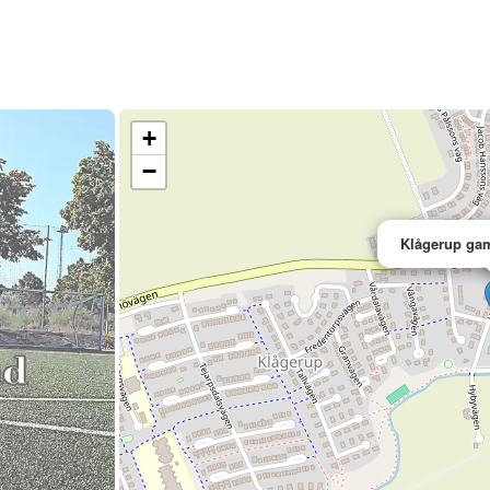
+
−
Klågerup gam