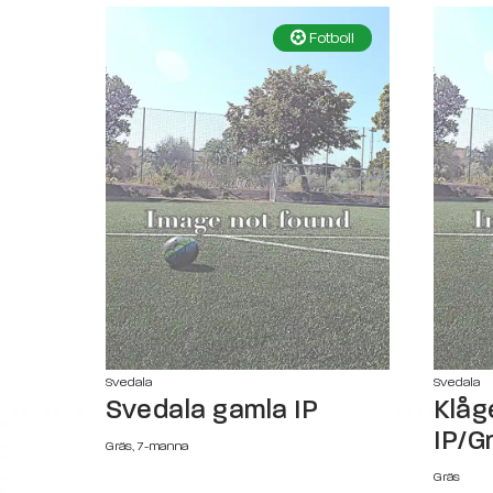
Fotboll
Svedala
Svedala
Svedala gamla IP
Klåg
IP/G
Gräs, 7-manna
Gräs