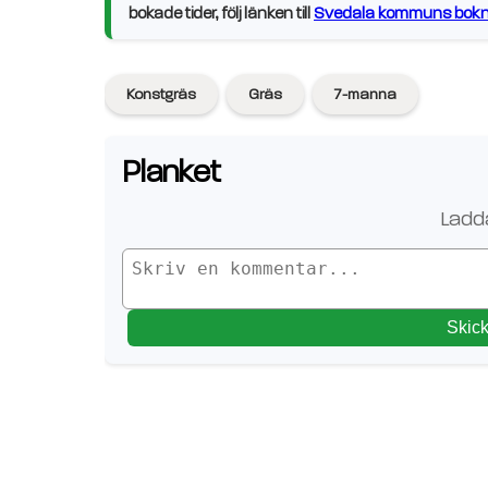
bokade tider, följ länken till
Svedala kommuns bokni
Konstgräs
Gräs
7-manna
Planket
Ladda
Skic