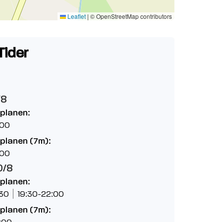
Leaflet
|
© OpenStreetMap contributors
Tider
/8
planen:
:00
planen (7m):
:00
0/8
planen:
:30
19:30-22:00
planen (7m):
:00