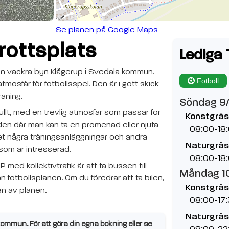
Se planen på Google Maps
rottsplats
Lediga 
den vackra byn Klågerup i Svedala kommun.
Fotboll
mosfär för fotbollsspel. Den är i gott skick
räning.
Söndag 9
ullt, med en trevlig atmosfär som passar för
Konstgräs
den där man kan ta en promenad eller njuta
08:00-18
et några träningsanläggningar och andra
Naturgräs
 som är intresserad.
08:00-18
P med kollektivtrafik är att ta bussen till
Måndag 1
n fotbollsplanen. Om du föredrar att ta bilen,
Konstgräs
en av planen.
08:00-17
Naturgräs
mmun. För att göra din egna bokning eller se
08:00-22