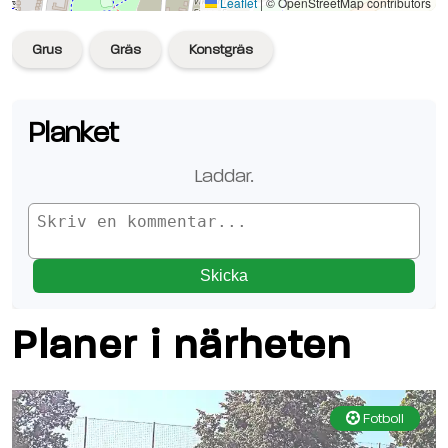
Se planen på Google Maps
Leaflet
|
© OpenStreetMap contributors
Grus
Gräs
Konstgräs
Planket
Laddar.
Skicka
Planer i närheten
Fotboll