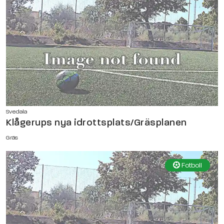
Svedala
Klågerups nya idrottsplats/Gräsplanen
Gräs
Fotboll