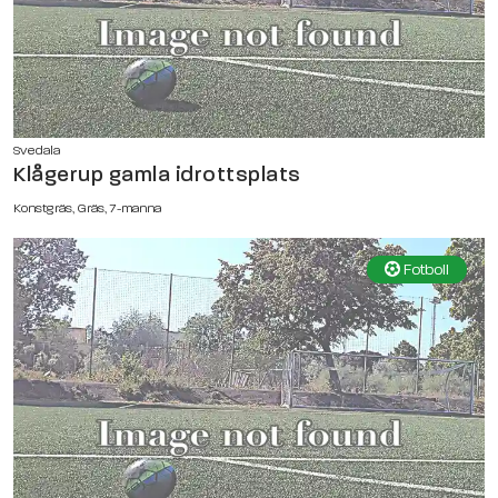
Svedala
Klågerup gamla idrottsplats
Konstgräs, Gräs, 7-manna
Fotboll