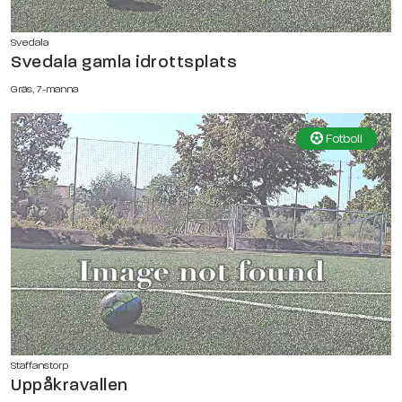
Svedala
Svedala gamla idrottsplats
Gräs, 7-manna
Fotboll
Staffanstorp
Uppåkravallen