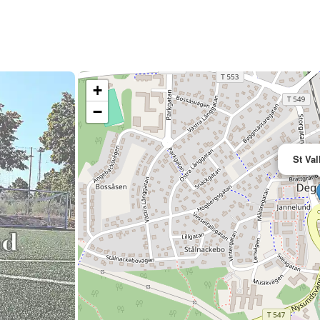
+
−
St Val