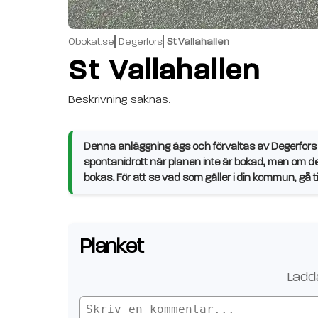
Obokat.se
Degerfors
St Vallahallen
St Vallahallen
Beskrivning saknas.
Denna anläggning ägs och förvaltas av Degerfo
spontanidrott när planen inte är bokad, men om d
bokas. För att se vad som gäller i din kommun, gå
Planket
Ladd