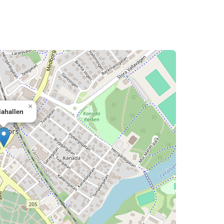
×
lahallen