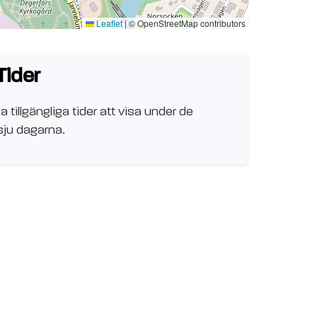
Leaflet
|
© OpenStreetMap contributors
Tider
a tillgängliga tider att visa under de
ju dagarna.