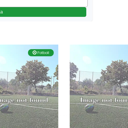
ka
Fotboll