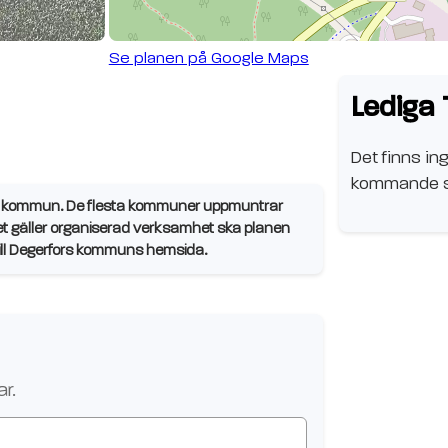
Se planen på Google Maps
Lediga 
Det finns ing
kommande s
rs kommun. De flesta kommuner uppmuntrar
et gäller organiserad verksamhet ska planen
 till Degerfors kommuns hemsida.
ar
..