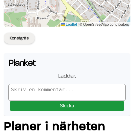
Se planen på Google Maps
Leaflet
|
© OpenStreetMap contributors
Konstgräs
Planket
Laddar.
Skicka
Planer i närheten