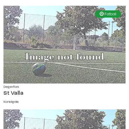
Fotboll
Degerfors
St Valla
Konstgräs