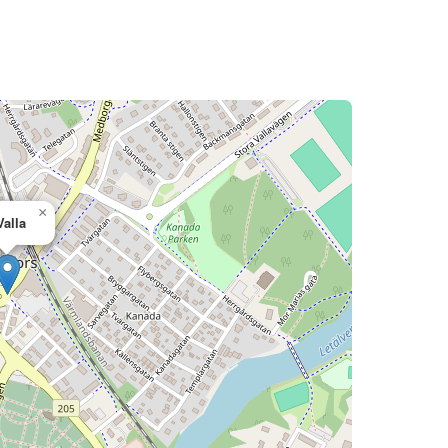
×
Valla