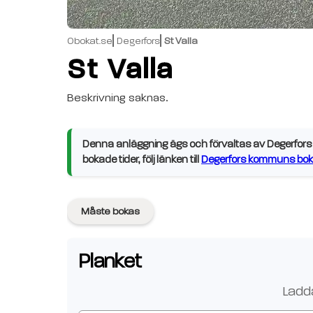
Obokat.se
Degerfors
St Valla
St Valla
Beskrivning saknas.
Denna anläggning ägs och förvaltas av Degerfors 
bokade tider, följ länken till
Degerfors kommuns bok
Måste bokas
Planket
Ladda