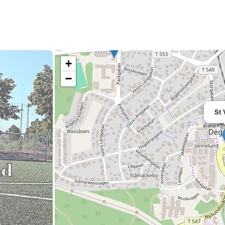
+
−
St 