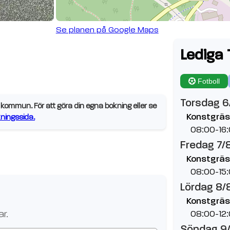
Se planen på Google Maps
Lediga 
Fotboll
Torsdag 6
kommun. För att göra din egna bokning eller se
Konstgräs
ningssida.
08:00-16
Fredag 7/
Konstgräs
08:00-15
Lördag 8/
Konstgräs
r.
08:00-12
Söndag 9