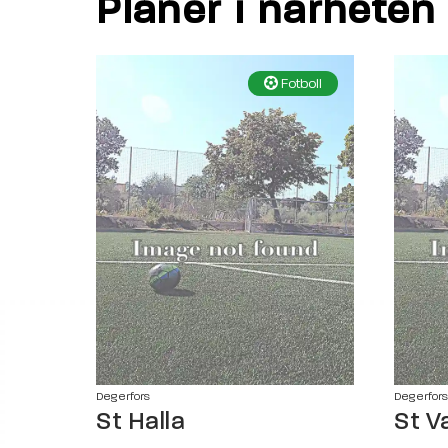
Planer i närheten
Fotboll
Degerfors
Degerfors
St Halla
St V