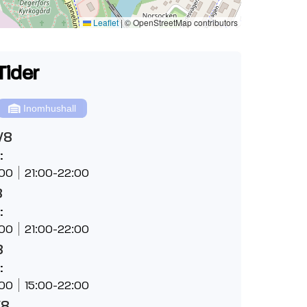
Leaflet
|
© OpenStreetMap contributors
Tider
Inomhushall
/8
:
:00
21:00-22:00
8
:
:00
21:00-22:00
8
:
:00
15:00-22:00
/8