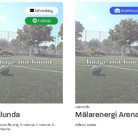
Ishockey
Inomhus
Fotboll
Västerås
lunda
Mälarenergi Aren
ens åkning, 11-manna, 7-manna, 5-
Måste bokas
-manna