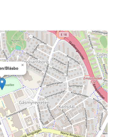
×
en/Blåsbo