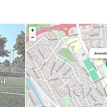
+
−
Arosvall