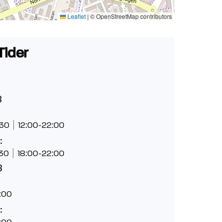
Leaflet
|
© OpenStreetMap contributors
Tider
8
:30
12:00-22:00
:
:30
18:00-22:00
8
:00
:
:00