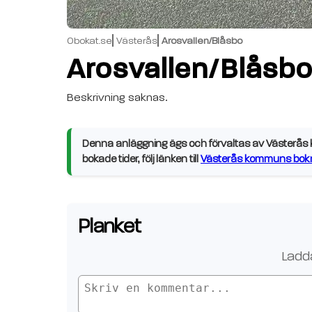
Obokat.se
Västerås
Arosvallen/Blåsbo
Arosvallen/Blåsb
Beskrivning saknas.
Denna anläggning ägs och förvaltas av Västerås k
bokade tider, följ länken till
Västerås kommuns bokn
Planket
Ladda