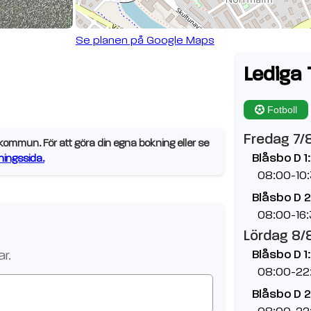
Se planen på Google Maps
o
Lediga 
Fotboll
Fredag 7/
ommun. För att göra din egna bokning eller se
Blåsbo D 1:
ingssida.
08:00-10
Blåsbo D 2
08:00-16
Lördag 8/
Blåsbo D 1:
r.
08:00-22
Blåsbo D 2
08:00-22