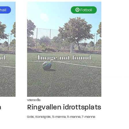
hall
Fotboll
Västerås
a
Ringvallen idrottsplats
Gräs, Konstgräs, 5-manna, 11-manna, 7-manna