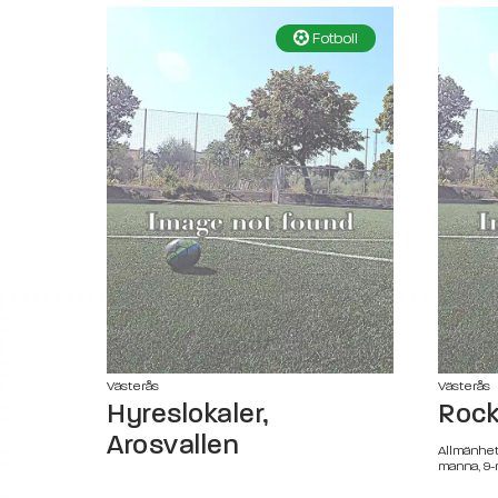
Fotboll
Västerås
Västerås
Hyreslokaler,
Rock
Arosvallen
Allmänhet
manna, 9