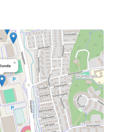
×
lunda