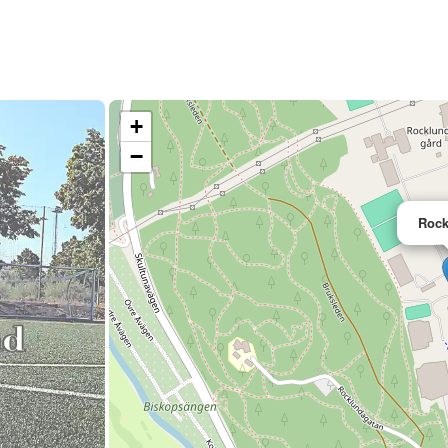
+
−
Rock