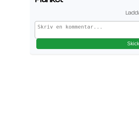
Ladda
Skic