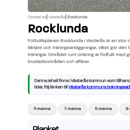
Obokat.se
Västerås
Rocklunda
Rocklunda
Fotbollsplanen Rocklunda i Västerås är en stor
läktare och träningsanläggningar, vilket gör den t
träningar. Området runt omkring är fridfullt med 
bostadsområden och affärer.
Denna ishall finns i Västerås kommun som tillhand
tider, följ länken till
Västerås kommuns bokningssid
11-manna
7-manna
5-manna
9
Planket