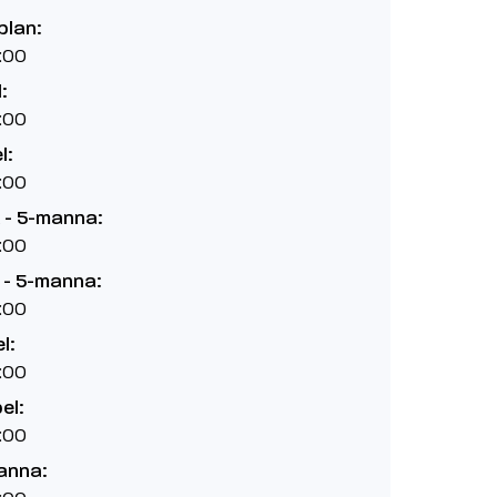
plan:
:00
:
:00
l:
:00
A - 5-manna:
:00
B - 5-manna:
:00
l:
:00
pel:
:00
anna: