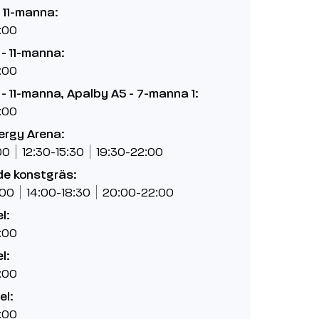
 11-manna:
:00
- 11-manna:
:00
- 11-manna, Apalby A5 - 7-manna 1:
:00
ergy Arena:
00
12:30-15:30
19:30-22:00
de konstgräs:
:00
14:00-18:30
20:00-22:00
l:
:00
l:
:00
el:
:00