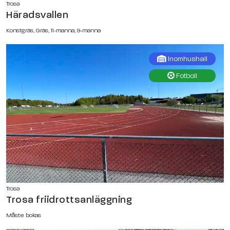
Trosa
Häradsvallen
Konstgräs, Gräs, 11-manna, 9-manna
Inomhushall
Fotboll
Trosa
Trosa friidrottsanläggning
Måste bokas