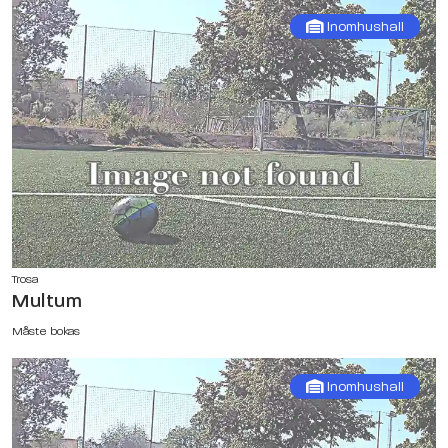
Inomhushall
Trosa
Multum
Måste bokas
Inomhushall