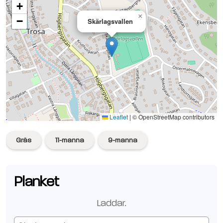
+
×
−
Skärlagsvallen
Se planen på Google Maps
Leaflet
|
© OpenStreetMap contributors
Gräs
11-manna
9-manna
Planket
Laddar.