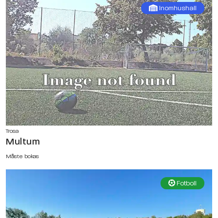
Inomhushall
Trosa
Multum
Måste bokas
Fotboll