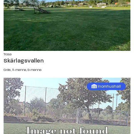
Trosa
Skärlagsvallen
Gräs, 11-manna, 9-manna
Inomhushall