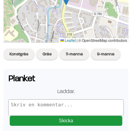
Se planen på Google Maps
Leaflet
|
© OpenStreetMap contributors
Konstgräs
Gräs
11-manna
9-manna
Planket
Laddar.
Skicka