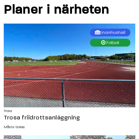
Planer i närheten
Inomhushall
Fotboll
Trosa
Trosa friidrottsanläggning
Måste bokas