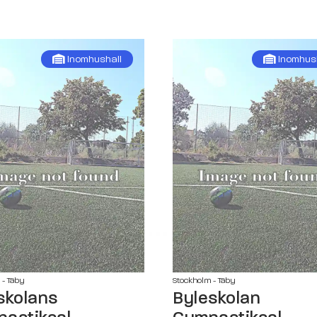
Inomhushall
Inomhus
 - Täby
Stockholm - Täby
skolans
Byleskolan