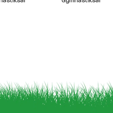
astiksal
Gymnastiksal