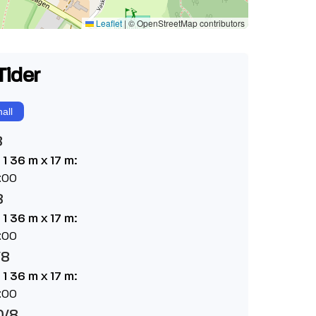
Leaflet
|
© OpenStreetMap contributors
Tider
all
8
 1 36 m x 17 m:
:00
8
 1 36 m x 17 m:
:00
/8
 1 36 m x 17 m:
:00
0/8