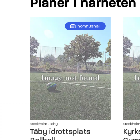
Planer i närheten
Inomhushall
Stockholm - Täby
Stockholm
Täby idrottsplats
Kyrk