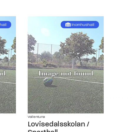
hall
Inomhushall
Vallentuna
Lovisedalsskolan /