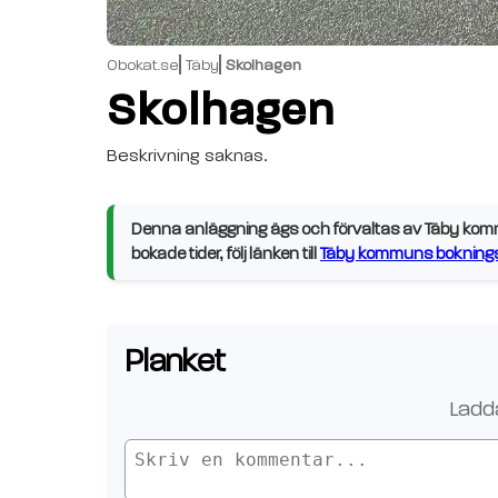
Obokat.se
Täby
Skolhagen
Skolhagen
Beskrivning saknas.
Denna anläggning ägs och förvaltas av Täby kommu
bokade tider, följ länken till
Täby kommuns boknings
Planket
Ladda