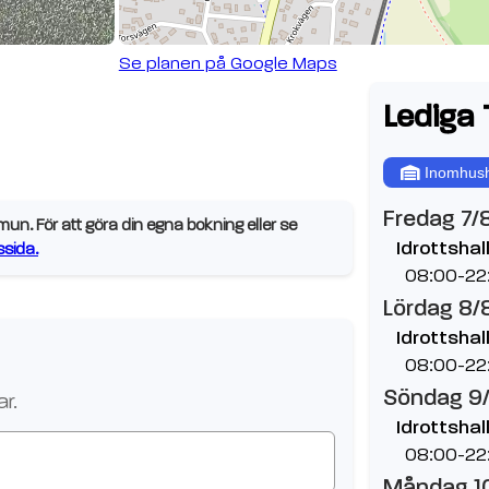
Se planen på Google Maps
Lediga 
Inomhush
Fredag 7/
n. För att göra din egna bokning eller se
Idrottshall
sida.
08:00-22
Lördag 8/
Idrottshall
08:00-22
Söndag 9
r.
Idrottshall
08:00-22
Måndag 1