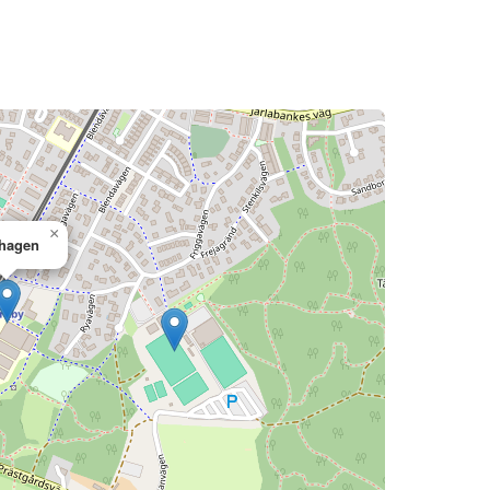
×
hagen