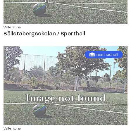
Vallentuna
Bällstabergsskolan / Sporthall
Inomhushall
Vallentuna