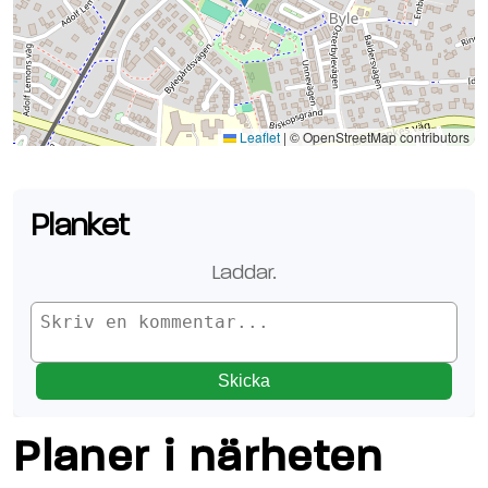
Se planen på Google Maps
Leaflet
|
© OpenStreetMap contributors
Planket
Laddar.
Skicka
Planer i närheten