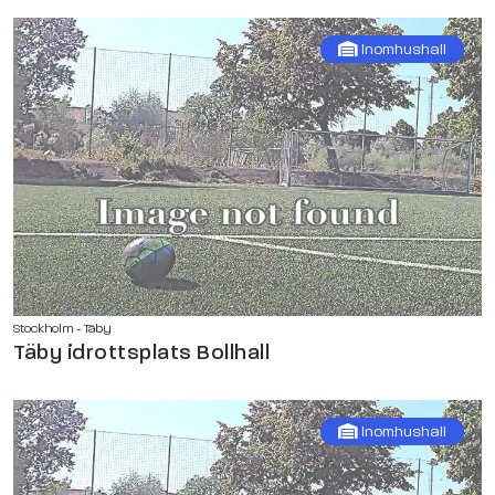
Inomhushall
Stockholm - Täby
Täby idrottsplats Bollhall
Inomhushall