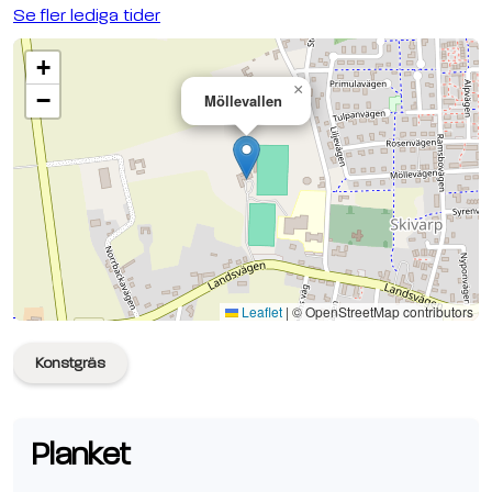
Se fler lediga tider
+
×
−
Möllevallen
Se planen på Google Maps
Leaflet
|
© OpenStreetMap contributors
Konstgräs
Planket