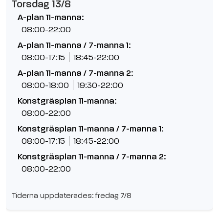
Torsdag 13/8
A-plan 11-manna:
08:00-22:00
A-plan 11-manna / 7-manna 1:
08:00-17:15
18:45-22:00
A-plan 11-manna / 7-manna 2:
08:00-18:00
19:30-22:00
Konstgräsplan 11-manna:
08:00-22:00
Konstgräsplan 11-manna / 7-manna 1:
08:00-17:15
18:45-22:00
Konstgräsplan 11-manna / 7-manna 2:
08:00-22:00
Tiderna uppdaterades: fredag 7/8