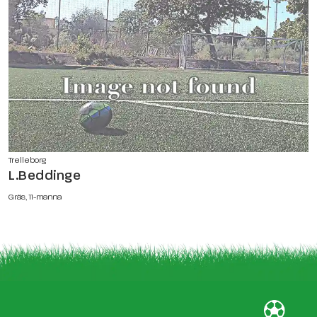
Trelleborg
L.Beddinge
Gräs, 11-manna