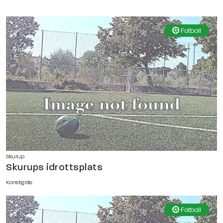
Fotboll
Skurup
Skurups idrottsplats
Konstgräs
Fotboll