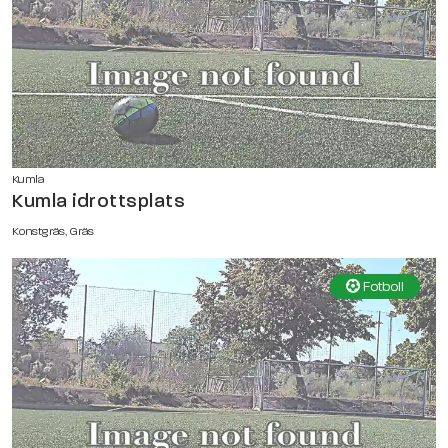
Kumla
Kumla idrottsplats
Konstgräs, Gräs
Fotboll