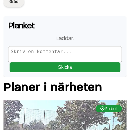
Gräs
Planket
Laddar
..
Skicka
Planer i närheten
Fotboll