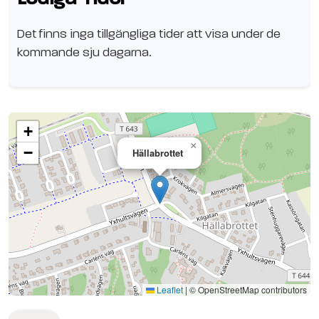
Det finns inga tillgängliga tider att visa under de
kommande sju dagarna.
+
×
−
Hällabrottet
Se planen på Google Maps
Leaflet
|
© OpenStreetMap contributors