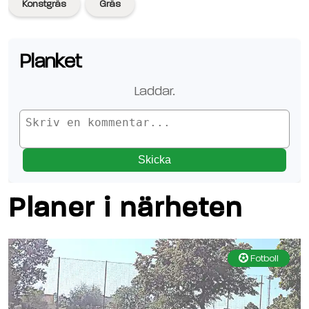
Konstgräs
Gräs
Planket
Laddar
..
Skicka
Planer i närheten
Fotboll