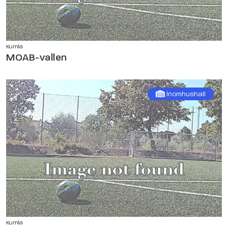
Kumla
MOAB-vallen
Inomhushall
Kumla