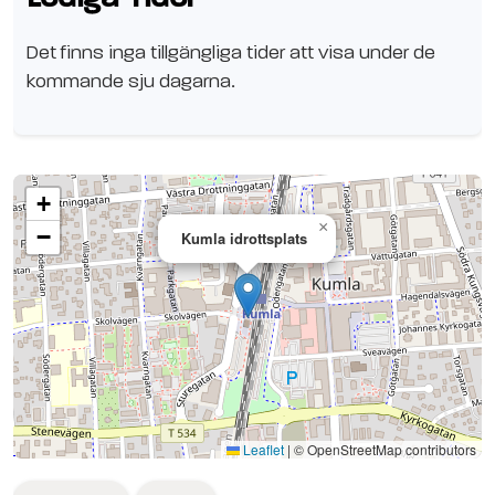
Det finns inga tillgängliga tider att visa under de
kommande sju dagarna.
+
×
−
Kumla idrottsplats
Se planen på Google Maps
Leaflet
|
© OpenStreetMap contributors