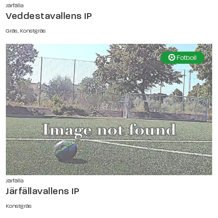
Järfälla
Veddestavallens IP
Gräs, Konstgräs
Fotboll
Järfälla
Järfällavallens IP
Konstgräs