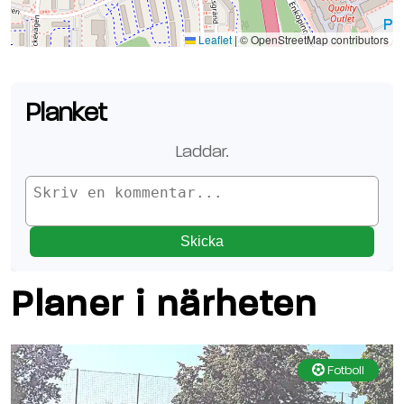
Se planen på Google Maps
Leaflet
|
© OpenStreetMap contributors
Planket
Laddar.
Skicka
Planer i närheten
Fotboll