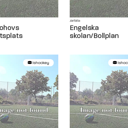
Järfälla
bohovs
Engelska
ttsplats
skolan/Bollplan
Ishockey
Ishoc