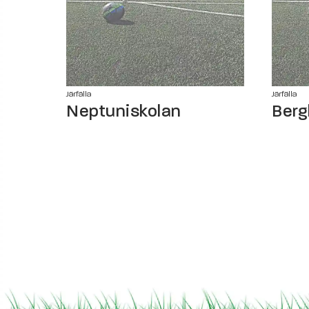
Järfälla
Järfälla
Neptuniskolan
Berg