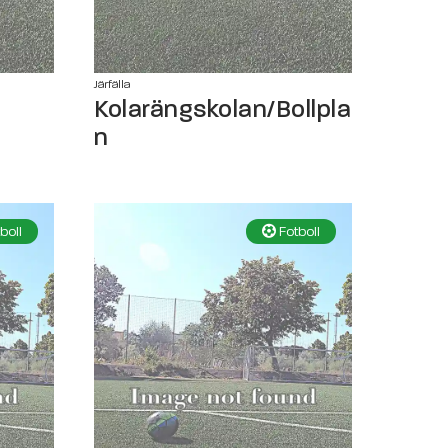
Järfälla
Kolarängskolan/Bollpla
n
boll
Fotboll