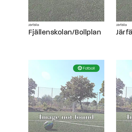
Järfälla
Järfälla
Fjällenskolan/Bollplan
Järfä
Fotboll