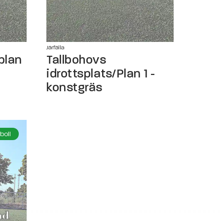
Järfälla
plan
Tallbohovs
idrottsplats/Plan 1 -
konstgräs
boll