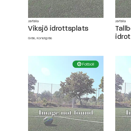
Järfälla
Järfälla
Viksjö idrottsplats
Tall
idro
Gräs, Konstgräs
Fotboll