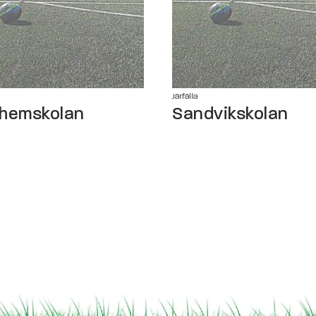
Järfälla
hemskolan
Sandvikskolan