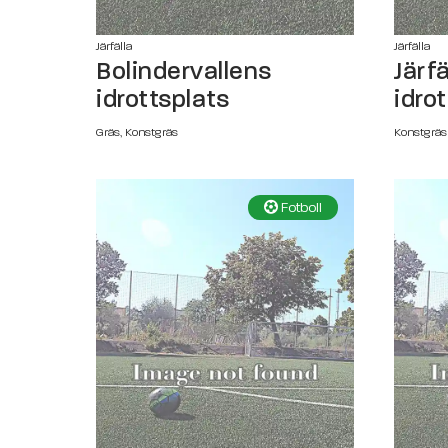
Järfälla
Järfälla
Bolindervallens
Järf
idrottsplats
idro
Gräs, Konstgräs
Konstgräs
Fotboll