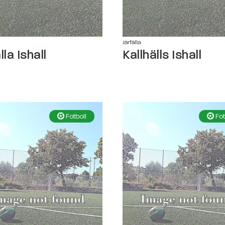
Järfälla
lla Ishall
Kallhälls Ishall
Fotboll
Fot