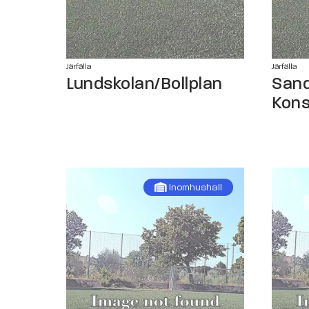
Järfälla
Järfälla
Lundskolan/Bollplan
Sand
Kons
Inomhushall