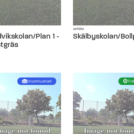
Järfälla
vikskolan/Plan 1 -
Skälbyskolan/Boll
tgräs
Inomhushall
Fot