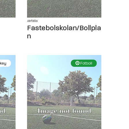
Järfälla
Fastebolskolan/Bollpla
n
key
Fotboll