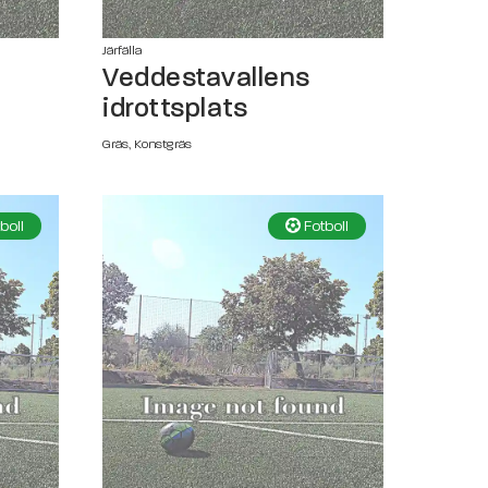
Järfälla
Veddestavallens
idrottsplats
Gräs, Konstgräs
boll
Fotboll