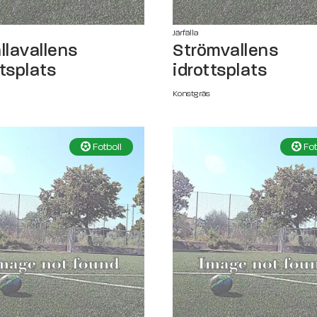
Järfälla
ällavallens
Strömvallens
ttsplats
idrottsplats
Konstgräs
Fotboll
Fot