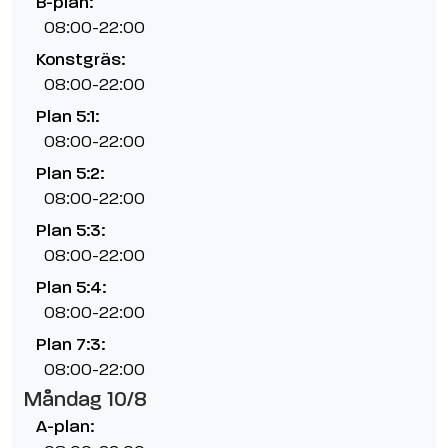
B-plan:
08:00-22:00
Konstgräs:
08:00-22:00
Plan 5:1:
08:00-22:00
Plan 5:2:
08:00-22:00
Plan 5:3:
08:00-22:00
Plan 5:4:
08:00-22:00
Plan 7:3:
08:00-22:00
Måndag 10/8
A-plan: