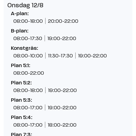
Onsdag 12/8
A-plan:
08:00-18:00
20:00-22:00
B-plan:
08:00-17:30
19:00-22:00
Konstgräs:
08:00-10:00
11:30-17:30
19:00-22:00
Plan 5:1:
08:00-22:00
Plan 5:2:
08:00-18:00
19:00-22:00
Plan 5:3:
08:00-17:00
19:00-22:00
Plan 5:4:
08:00-17:00
18:00-22:00
Plan 7:3: