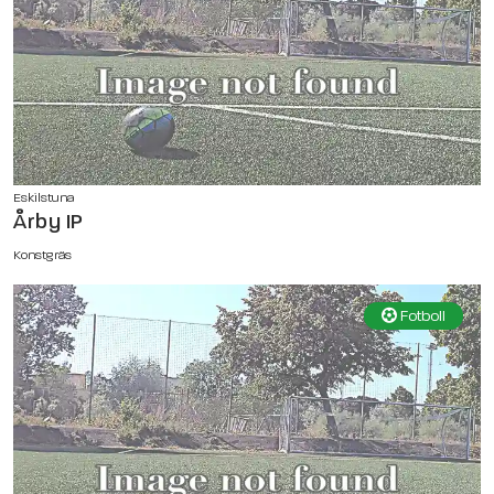
Eskilstuna
Årby IP
Konstgräs
Fotboll