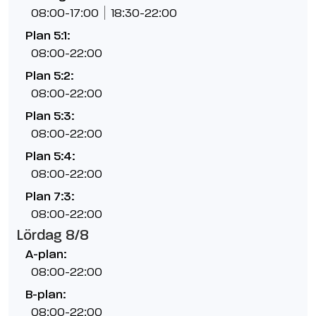
08:00-17:00
18:30-22:00
Plan 5:1:
08:00-22:00
Plan 5:2:
08:00-22:00
Plan 5:3:
08:00-22:00
Plan 5:4:
08:00-22:00
Plan 7:3:
08:00-22:00
Lördag 8/8
A-plan:
08:00-22:00
B-plan:
08:00-22:00