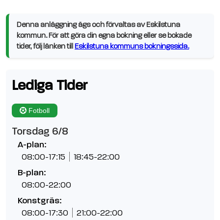
Denna anläggning ägs och förvaltas av Eskilstuna
kommun. För att göra din egna bokning eller se bokade
tider, följ länken till
Eskilstuna kommuns bokningssida.
Lediga Tider
Fotboll
Torsdag 6/8
A-plan:
08:00-17:15
18:45-22:00
B-plan:
08:00-22:00
Konstgräs:
08:00-17:30
21:00-22:00