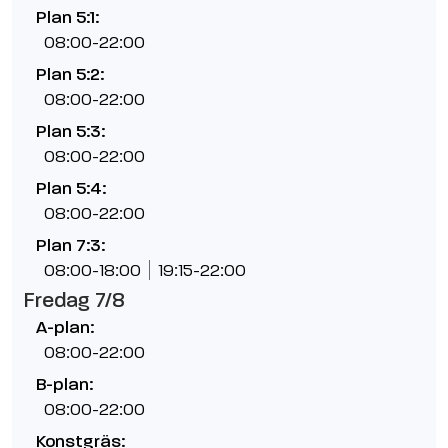
Plan 5:1:
08:00-22:00
Plan 5:2:
08:00-22:00
Plan 5:3:
08:00-22:00
Plan 5:4:
08:00-22:00
Plan 7:3:
08:00-18:00
19:15-22:00
Fredag 7/8
A-plan:
08:00-22:00
B-plan:
08:00-22:00
Konstgräs: