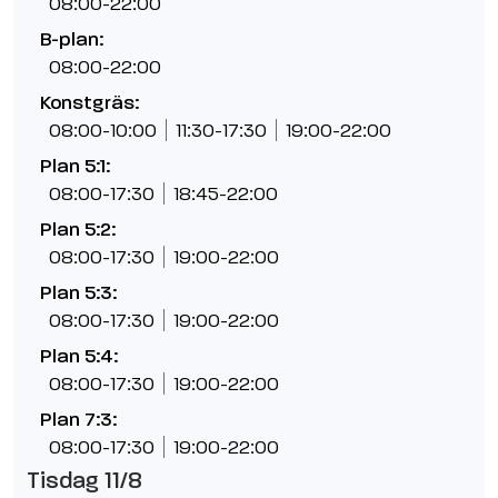
08:00-22:00
B-plan:
08:00-22:00
Konstgräs:
08:00-10:00
11:30-17:30
19:00-22:00
Plan 5:1:
08:00-17:30
18:45-22:00
Plan 5:2:
08:00-17:30
19:00-22:00
Plan 5:3:
08:00-17:30
19:00-22:00
Plan 5:4:
08:00-17:30
19:00-22:00
Plan 7:3:
08:00-17:30
19:00-22:00
Tisdag 11/8