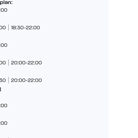
plan:
:00
:00
18:30-22:00
:00
:00
20:00-22:00
:30
20:00-22:00
8
:00
:00