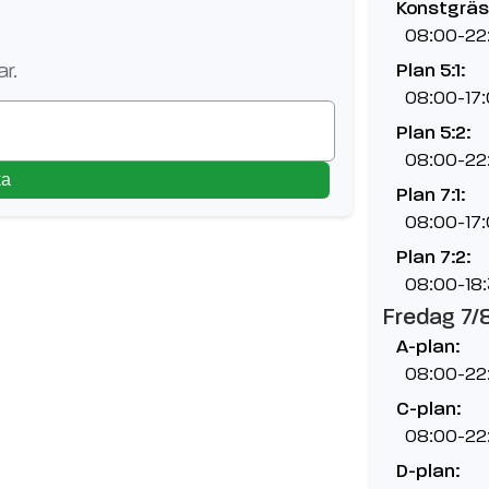
Konstgräs
08:00-22
r.
Plan 5:1:
08:00-17
Plan 5:2:
08:00-22
ka
Plan 7:1:
08:00-17
Plan 7:2:
08:00-18
Fredag 7/
A-plan:
08:00-22
C-plan:
08:00-22
D-plan: