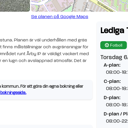
Se planen på Google Maps
Lediga 
kilstuna. Planen är väl underhållen med gräs
Fotboll
t finns målställningar och avgränsningar för
mrådet runt Årby IP är väldigt vackert med
Torsdag 6
r en lugn och avslappnad atmosfär. Det är
A-plan:
08:00-18:
C-plan:
 kommun. För att göra din egna bokning eller
08:00-18
bokningssida.
D-plan:
08:00-18
D-plan / Pl
08:00-22