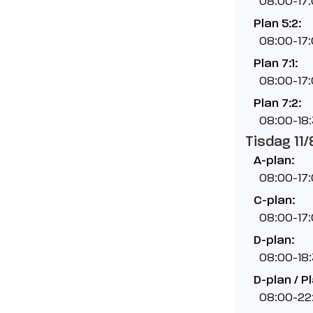
08:00-17
Plan 5:2:
08:00-17
Plan 7:1:
08:00-17
Plan 7:2:
08:00-18
Tisdag 11/
A-plan:
08:00-17
C-plan:
08:00-17
D-plan:
08:00-18
D-plan / Pl
08:00-22