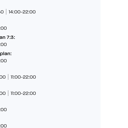
30
14:00-22:00
:00
an 7:3:
:00
plan:
:00
:00
11:00-22:00
:00
11:00-22:00
:00
:00