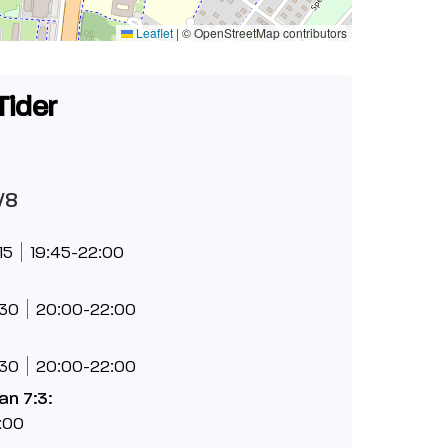
Leaflet
|
© OpenStreetMap contributors
Tider
/8
15
19:45-22:00
:30
20:00-22:00
:30
20:00-22:00
an 7:3:
:00