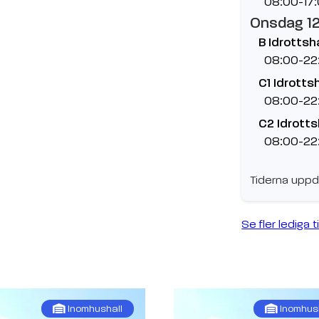
08:00-17
Onsdag 1
B Idrottsha
08:00-22
C1 Idrottsh
08:00-22
C2 Idrotts
08:00-22
Tiderna uppd
Se fler lediga t
Inomhushall
Inomhus