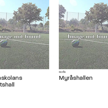
Borås
askolans
Myråshallen
tshall