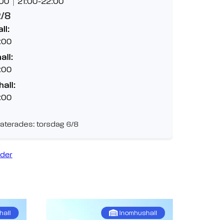
:00
21:00-22:00
2/8
ll:
:00
all:
:00
hall:
:00
aterades: torsdag 6/8
ider
hall
Inomhushall