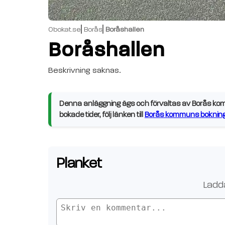
Obokat.se
Borås
Boråshallen
Boråshallen
Beskrivning saknas.
Denna anläggning ägs och förvaltas av Borås komm
bokade tider, följ länken till
Borås kommuns bokning
Planket
Ladda