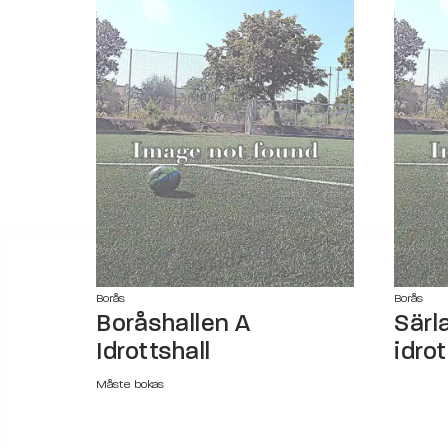
Borås
Borås
Boråshallen A
Särl
Idrottshall
idrot
Måste bokas