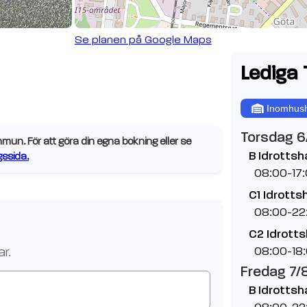
Se planen på Google Maps
Lediga 
Inomhush
Torsdag 6
un. För att göra din egna bokning eller se
B Idrottsha
ssida.
08:00-17
C1 Idrottsh
08:00-22
C2 Idrotts
08:00-18
r.
Fredag 7/
B Idrottsha
08:00-22