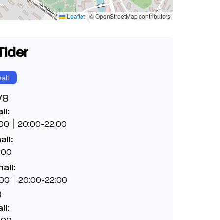
Leaflet
|
© OpenStreetMap contributors
Tider
all
/8
ll:
:00
20:00-22:00
all:
:00
hall:
:00
20:00-22:00
8
ll:
:00