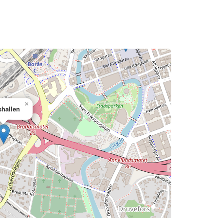
×
shallen