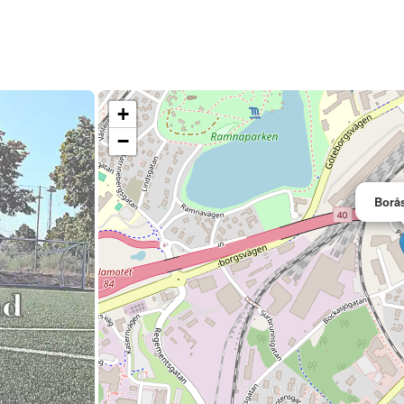
+
−
Borå