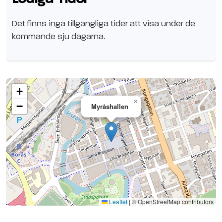
Det finns inga tillgängliga tider att visa under de
kommande sju dagarna.
+
×
−
Myråshallen
Se planen på Google Maps
Leaflet
|
© OpenStreetMap contributors