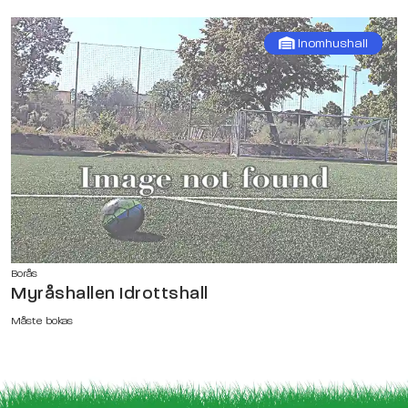
Inomhushall
Borås
Myråshallen Idrottshall
Måste bokas