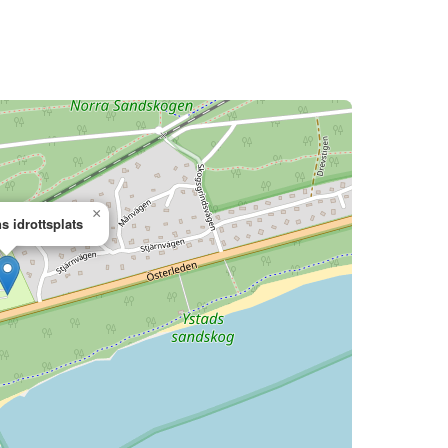
×
 idrottsplats