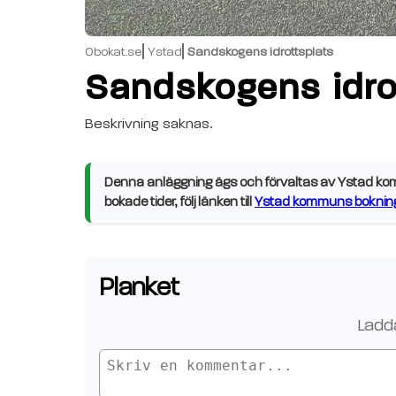
Obokat.se
Ystad
Sandskogens idrottsplats
Sandskogens idro
Beskrivning saknas.
Denna anläggning ägs och förvaltas av Ystad komm
bokade tider, följ länken till
Ystad kommuns bokning
Planket
Ladda