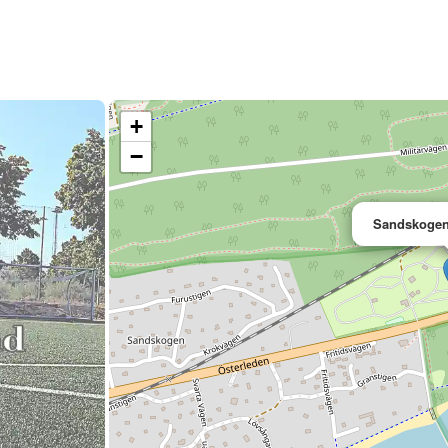
+
−
Sandskogens