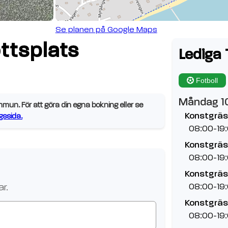
Se planen på Google Maps
ttsplats
Lediga 
Fotboll
Måndag 1
un. För att göra din egna bokning eller se
Konstgräsp
ssida.
08:00-19
Konstgräsp
08:00-19
Konstgräsp
08:00-19
r.
Konstgräsp
08:00-19