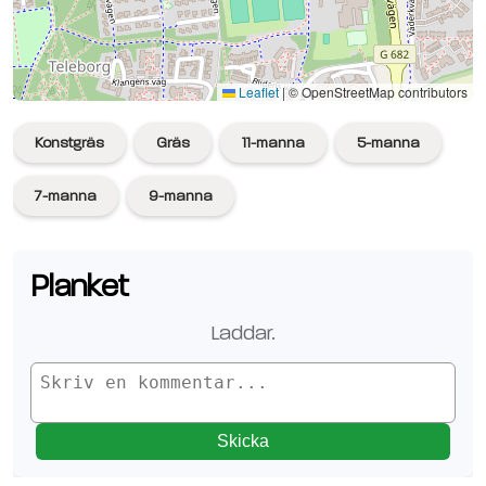
Se planen på Google Maps
Leaflet
|
© OpenStreetMap contributors
Konstgräs
Gräs
11-manna
5-manna
7-manna
9-manna
Planket
Laddar.
Skicka