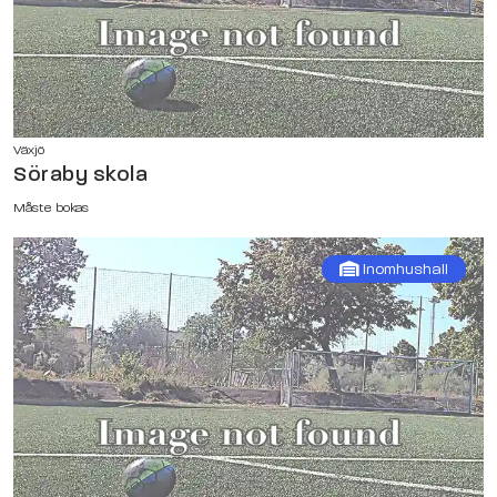
Växjö
Söraby skola
Måste bokas
Inomhushall