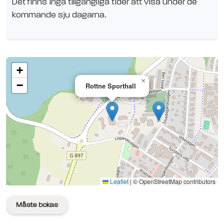
Det finns inga tillgängliga tider att visa under de
kommande sju dagarna.
+
×
−
Rottne Sporthall
Se planen på Google Maps
Leaflet
|
© OpenStreetMap contributors
Måste bokas