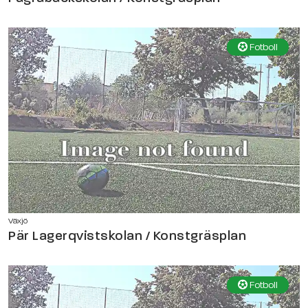
Fotboll
Växjö
Pär Lagerqvistskolan / Konstgräsplan
Fotboll