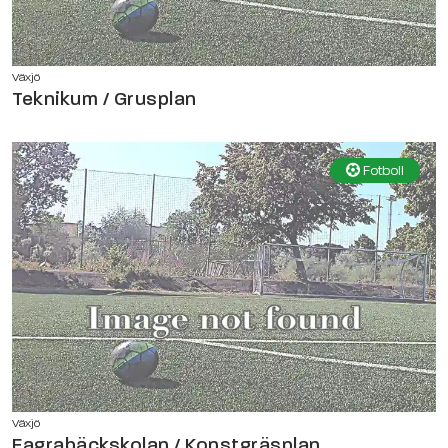
Växjö
Teknikum / Grusplan
Fotboll
Växjö
Fagrabäckskolan / Konstgräsplan