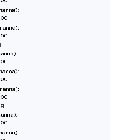
-manna):
:00
-manna):
:00
8
-manna):
:00
-manna):
:00
-manna):
:00
/8
-manna):
:00
-manna):