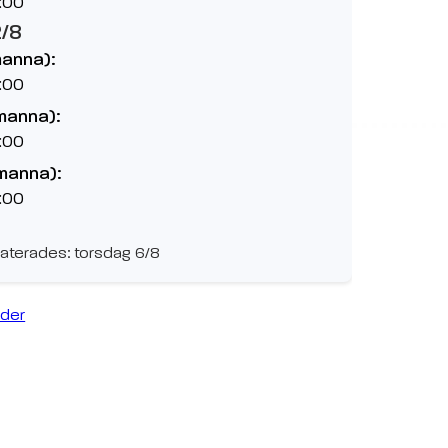
:00
2/8
-manna):
:00
-manna):
:00
-manna):
:00
aterades: torsdag 6/8
ider