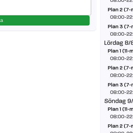
Plan 2 (7
08:00-22
ka
Plan 3 (7
08:00-22
Lördag 8/
Plan 1 (11
08:00-22
Plan 2 (7
08:00-22
Plan 3 (7
08:00-22
Söndag 9
Plan 1 (11
08:00-22
Plan 2 (7