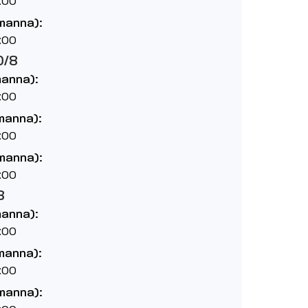
:00
-manna):
:00
0/8
-manna):
:00
-manna):
:00
-manna):
:00
8
-manna):
:00
-manna):
:00
-manna):