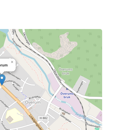
×
erum