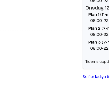
08:00-22
Onsdag 1
Plan 1 (11
08:00-22
Plan 2 (7
08:00-22
Plan 3 (7
08:00-22
Tiderna uppd
Se fler lediga t