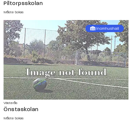
Piltorpsskolan
Måste bokas
Inomhushall
Västerås
Önstaskolan
Måste bokas