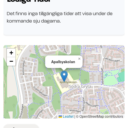
Det finns inga tillgängliga tider att visa under de
kommande sju dagarna.
+
×
−
Apalbyskolan
Se planen på Google Maps
Leaflet
|
© OpenStreetMap contributors