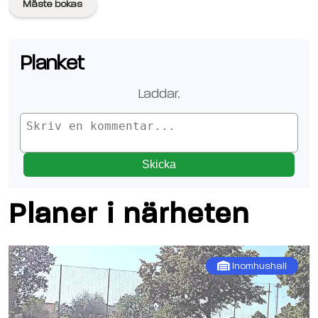
Måste bokas
Planket
Laddar
..
Skicka
Planer i närheten
Inomhushall