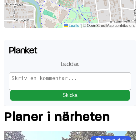
Se planen på Google Maps
Leaflet
|
© OpenStreetMap contributors
Planket
Laddar.
Skicka
Planer i närheten
Inomhushall