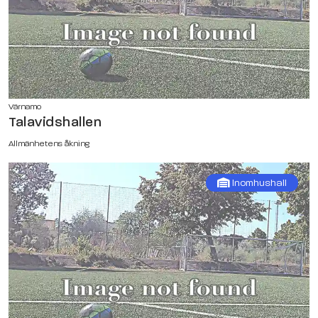
Värnamo
Talavidshallen
Allmänhetens åkning
Inomhushall