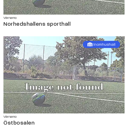
Värnamo
Norhedshallens sporthall
Inomhushall
Värnamo
Östbosalen