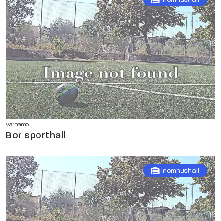
Värnamo
Bor sporthall
Inomhushall