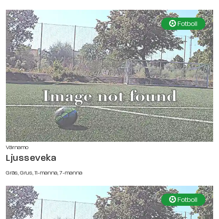
Fotboll
Värnamo
Ljusseveka
Gräs, Grus, 11-manna, 7-manna
Fotboll