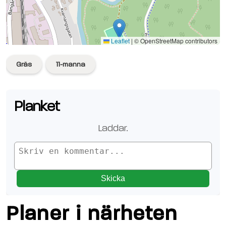
Se planen på Google Maps
Leaflet
|
© OpenStreetMap contributors
Gräs
11-manna
Planket
Laddar.
Skicka
Planer i närheten