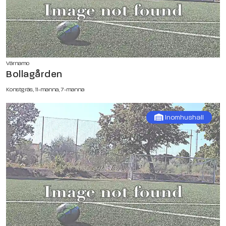
Värnamo
Bollagården
Konstgräs, 11-manna, 7-manna
Inomhushall