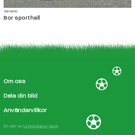
Värnamo
Bor sporthall
Om oss
Dela din bild
Användarvillkor
En del av
Lingonberry Tech