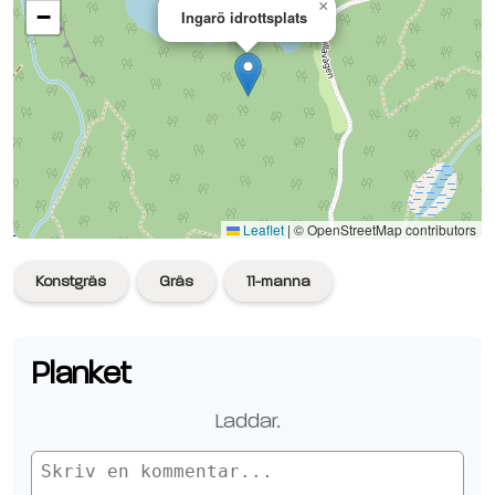
×
−
Ingarö idrottsplats
Se planen på Google Maps
Leaflet
|
© OpenStreetMap contributors
Konstgräs
Gräs
11-manna
Planket
Laddar.