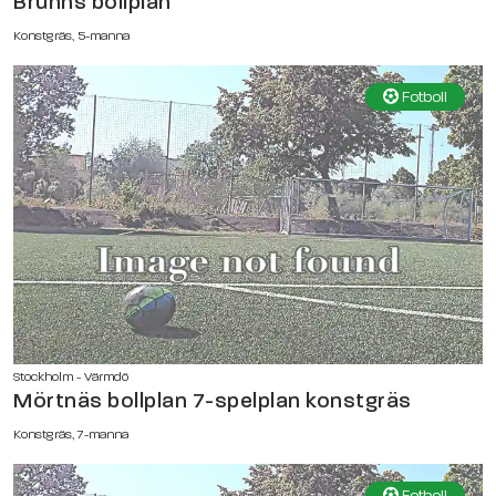
Brunns bollplan
Konstgräs, 5-manna
Fotboll
Stockholm - Värmdö
Mörtnäs bollplan 7-spelplan konstgräs
Konstgräs, 7-manna
Fotboll