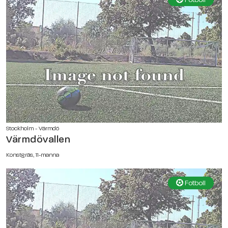
Stockholm - Värmdö
Värmdövallen
Konstgräs, 11-manna
Fotboll