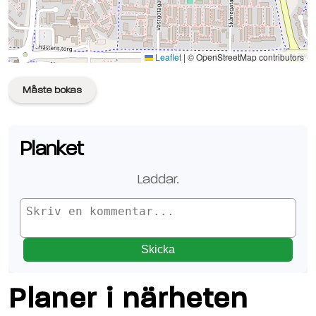
Se planen på Google Maps
Leaflet
|
© OpenStreetMap contributors
Måste bokas
Planket
Laddar.
Skicka
Planer i närheten