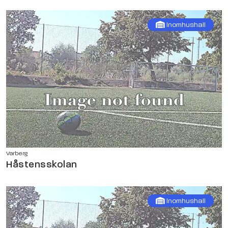
Inomhushall
Varberg
Håstensskolan
Inomhushall