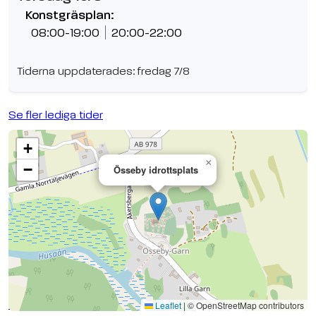
Konstgräsplan:
08:00-19:00
20:00-22:00
Tiderna uppdaterades: fredag 7/8
Se fler lediga tider
+
×
−
Össeby idrottsplats
Se planen på Google Maps
Leaflet
|
© OpenStreetMap contributors