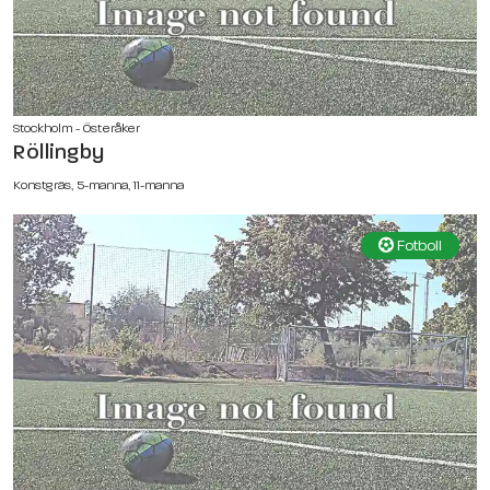
Stockholm - Österåker
Röllingby
Konstgräs, 5-manna, 11-manna
Fotboll