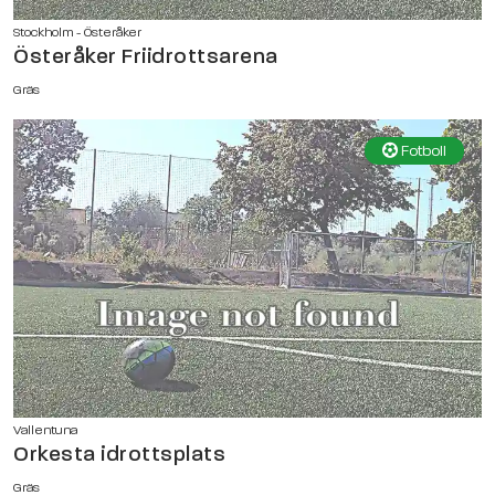
Stockholm - Österåker
Österåker Friidrottsarena
Gräs
Fotboll
Vallentuna
Orkesta idrottsplats
Gräs