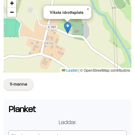
+
×
−
Viksta idrottsplats
Se planen på Google Maps
Leaflet
|
© OpenStreetMap contributors
11-manna
Planket
Laddar.