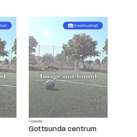
hall
Inomhushall
Uppsala
Gottsunda centrum