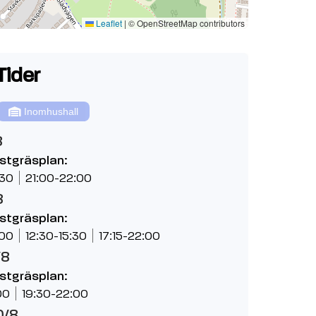
Leaflet
|
© OpenStreetMap contributors
Tider
Inomhushall
8
nstgräsplan:
:30
21:00-22:00
8
nstgräsplan:
:00
12:30-15:30
17:15-22:00
/8
nstgräsplan:
00
19:30-22:00
0/8