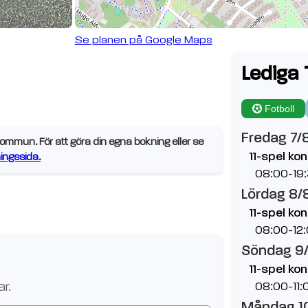
Se planen på Google Maps
Lediga 
Fotboll
Fredag 7/
mmun. För att göra din egna bokning eller se
11-spel ko
ngssida.
08:00-19
Lördag 8/
11-spel ko
08:00-12
Söndag 9
11-spel ko
r.
08:00-11:
Måndag 1