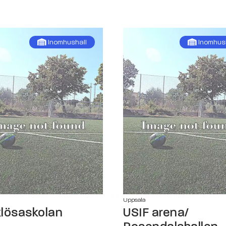
Inomhushall
Inomhus
Uppsala
lösaskolan
USIF arena/