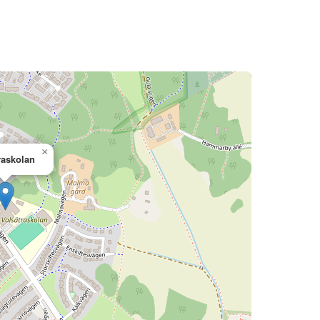
×
raskolan