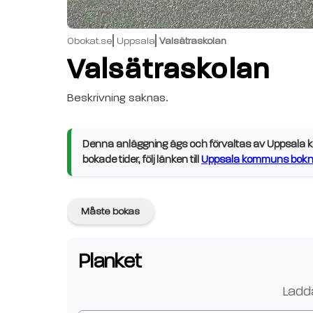
Obokat.se
Uppsala
Valsätraskolan
Valsätraskolan
Beskrivning saknas.
Denna anläggning ägs och förvaltas av Uppsala ko
bokade tider, följ länken till
Uppsala kommuns bokni
Måste bokas
Planket
Ladda