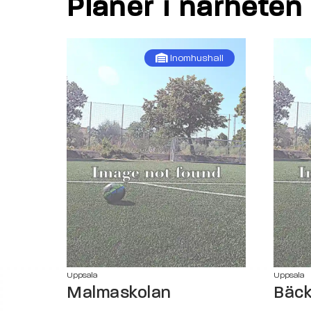
Planer i närheten
Inomhushall
Uppsala
Uppsala
Malmaskolan
Bäck