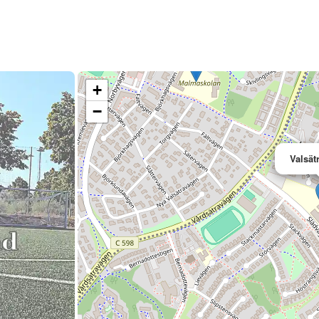
+
−
Valsät