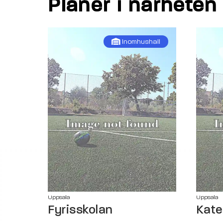
Planer i närheten
Inomhushall
Uppsala
Uppsala
Fyrisskolan
Kate