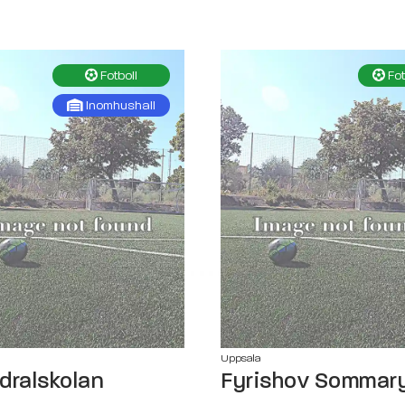
Fotboll
Fot
Inomhushall
Uppsala
dralskolan
Fyrishov Sommar