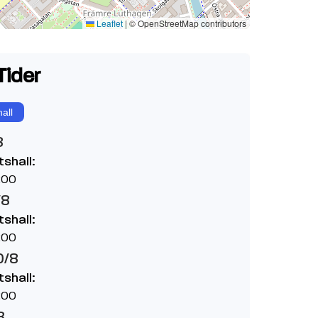
Leaflet
|
© OpenStreetMap contributors
Tider
all
8
tshall:
:00
/8
tshall:
:00
0/8
tshall:
:00
8