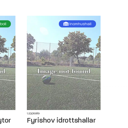
boll
Inomhushall
Uppsala
ytor
Fyrishov idrottshallar