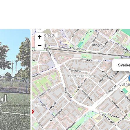
+
−
Sverke