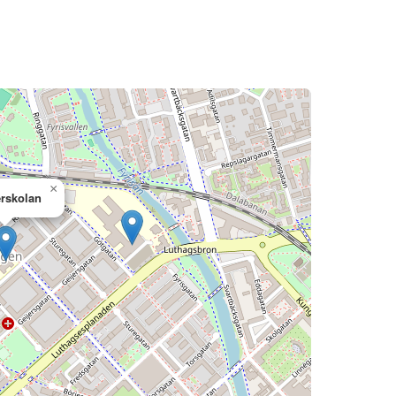
×
rskolan