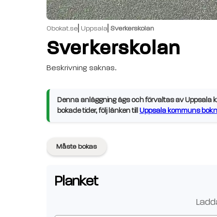
Obokat.se
Uppsala
Sverkerskolan
Sverkerskolan
Beskrivning saknas.
Denna anläggning ägs och förvaltas av Uppsala ko
bokade tider, följ länken till
Uppsala kommuns bokni
Måste bokas
Planket
Ladda