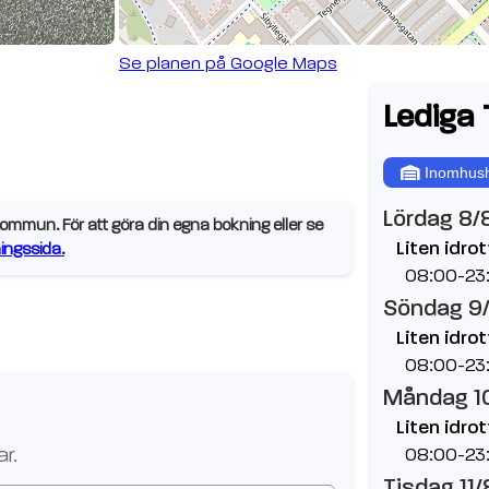
Se planen på Google Maps
Lediga 
Inomhush
Lördag 8/
mmun. För att göra din egna bokning eller se
Liten idrot
ngssida.
08:00-23
Söndag 9
Liten idrot
08:00-23
Måndag 1
Liten idrot
r.
08:00-23
Tisdag 11/