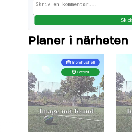
Skic
Planer i närheten
Inomhushall
Fotboll