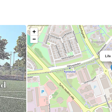
+
−
Life