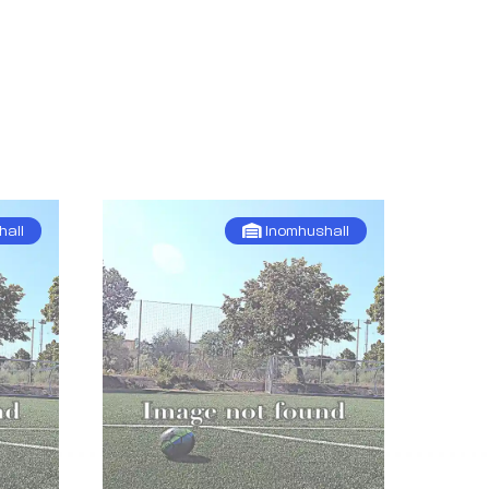
hall
Inomhushall