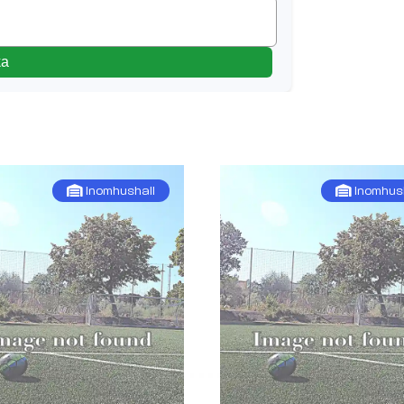
ka
Inomhushall
Inomhus