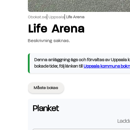
Obokat.se
Uppsala
Life Arena
Life Arena
Beskrivning saknas.
Denna anläggning ägs och förvaltas av Uppsala ko
bokade tider, följ länken till
Uppsala kommuns bokni
Måste bokas
Planket
Ladd