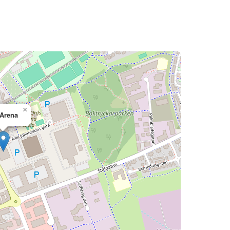
×
 Arena