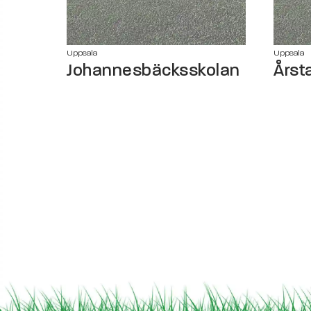
Uppsala
Uppsala
Johannesbäcksskolan
Årst