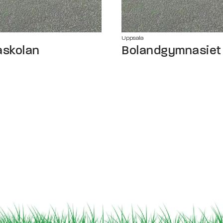
Uppsala
askolan
Bolandgymnasiet