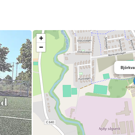
+
−
Björkva