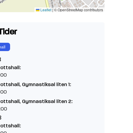
Leaflet
|
© OpenStreetMap contributors
Tider
all
8
rottshall:
:00
rottshall, Gymnastiksal liten 1:
:00
rottshall, Gymnastiksal liten 2:
:00
8
rottshall:
:00