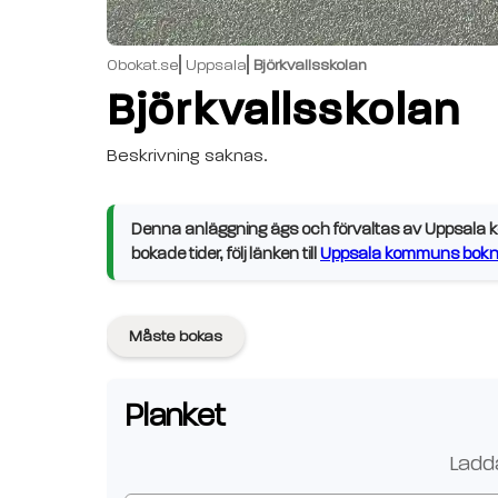
Obokat.se
Uppsala
Björkvallsskolan
Björkvallsskolan
Beskrivning saknas.
Denna anläggning ägs och förvaltas av Uppsala ko
bokade tider, följ länken till
Uppsala kommuns bokni
Måste bokas
Planket
Ladda