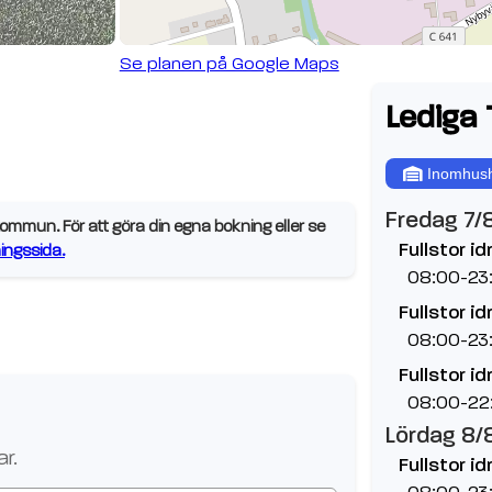
Se planen på Google Maps
Lediga 
Inomhush
Fredag 7/
mmun. För att göra din egna bokning eller se
Fullstor id
ngssida.
08:00-23
Fullstor id
08:00-23
Fullstor id
08:00-22
Lördag 8/
r.
Fullstor id
08:00-23