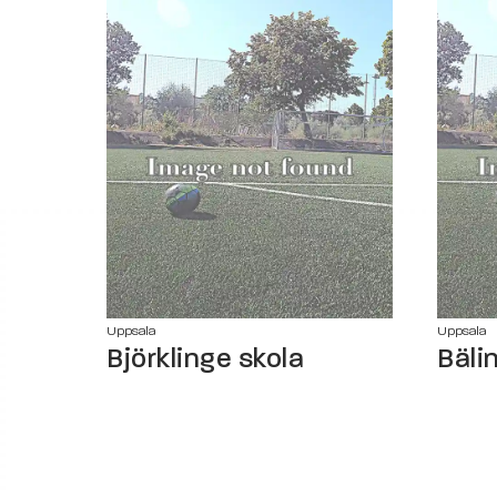
Uppsala
Uppsala
Björklinge skola
Bäli