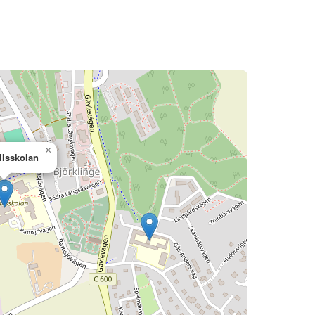
×
llsskolan