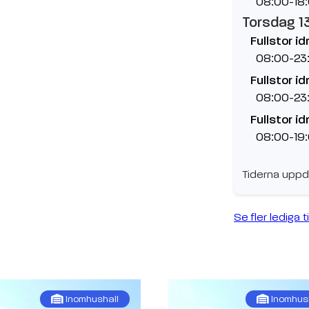
08:00-18
Torsdag 1
Fullstor id
08:00-23
Fullstor id
08:00-23
Fullstor id
08:00-19
Tiderna uppd
Se fler lediga t
Inomhushall
Inomhus