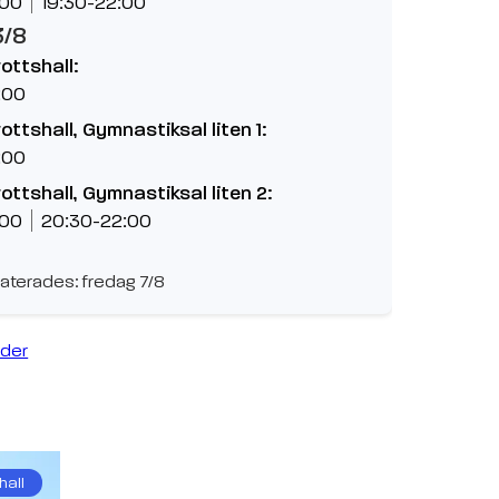
:00
19:30-22:00
3/8
rottshall:
:00
rottshall, Gymnastiksal liten 1:
:00
rottshall, Gymnastiksal liten 2:
:00
20:30-22:00
aterades: fredag 7/8
ider
hall