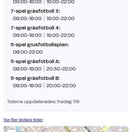
08:00-18:00
19:00-22:00
7-spel gräsfotboll 3:
08:00-18:00
19:00-22:00
7-spel gräsfotboll 4:
08:00-18:00
19:00-22:00
11-spel grusfotbollsplan:
08:00-22:00
11-spel gräsfotboll A:
08:00-19:00
20:30-22:00
11-spel gräsfotboll B:
08:00-18:00
20:00-22:00
Tiderna uppdaterades: fredag 7/8
Se fler lediga tider