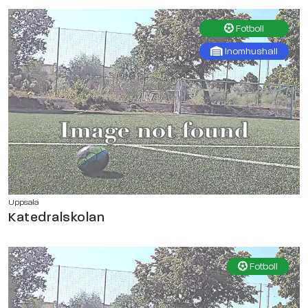
Fotboll
Inomhushall
Uppsala
Katedralskolan
Fotboll