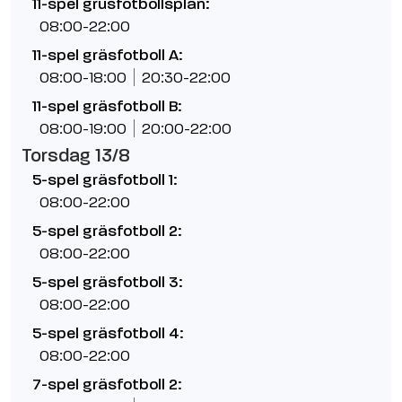
11-spel grusfotbollsplan:
08:00-22:00
11-spel gräsfotboll A:
08:00-18:00
20:30-22:00
11-spel gräsfotboll B:
08:00-19:00
20:00-22:00
Torsdag 13/8
5-spel gräsfotboll 1:
08:00-22:00
5-spel gräsfotboll 2:
08:00-22:00
5-spel gräsfotboll 3:
08:00-22:00
5-spel gräsfotboll 4:
08:00-22:00
7-spel gräsfotboll 2: