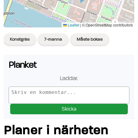
Se planen på Google Maps
Leaflet
|
© OpenStreetMap contributors
Konstgräs
7-manna
Måste bokas
Planket
Laddar.
Skicka
Planer i närheten