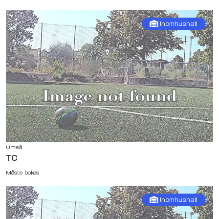
Inomhushall
Umeå
TC
Måste bokas
Inomhushall