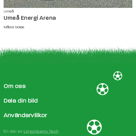
Umeå
Umeå Energi Arena
Måste bokas
Om oss
Dela din bild
Användarvillkor
En del av
Lingonberry Tech