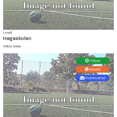
Umeå
Hagaskolan
Måste bokas
Fotboll
Basket
Inomhushall