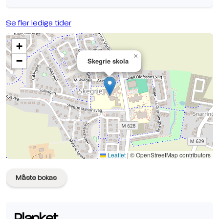
Se fler lediga tider
+
×
−
Skegrie skola
Se planen på Google Maps
Leaflet
|
© OpenStreetMap contributors
Måste bokas
Planket