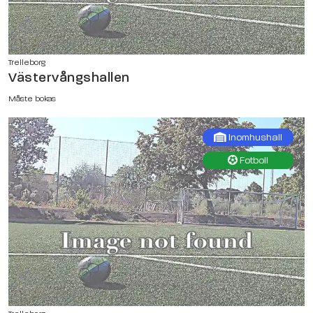
Trelleborg
Västervångshallen
Måste bokas
Inomhushall
Fotboll