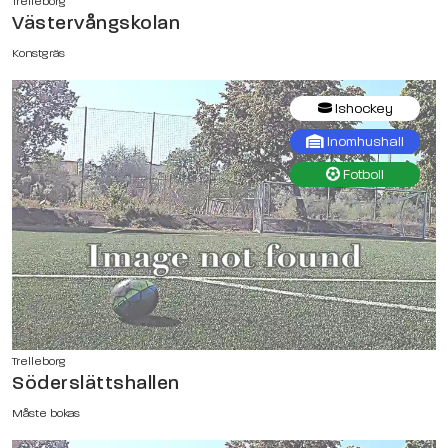
Trelleborg
Västervångskolan
Konstgräs
Ishockey
Inomhushall
Fotboll
Trelleborg
Söderslättshallen
Måste bokas