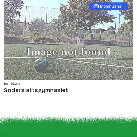
Inomhushall
Trelleborg
Söderslättsgymnasiet