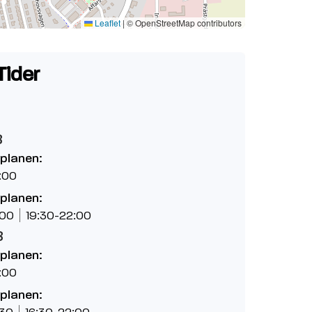
Leaflet
|
© OpenStreetMap contributors
Tider
8
planen:
:00
planen:
:00
19:30-22:00
8
planen:
:00
planen:
:30
16:30-22:00