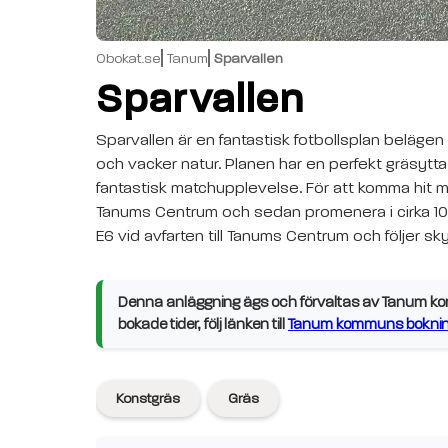
Obokat.se
Tanum
Sparvallen
Sparvallen
Sparvallen är en fantastisk fotbollsplan beläge
och vacker natur. Planen har en perfekt gräsytt
fantastisk matchupplevelse. För att komma hit med
Tanums Centrum och sedan promenera i cirka 10 mi
E6 vid avfarten till Tanums Centrum och följer sk
Denna anläggning ägs och förvaltas av Tanum komm
bokade tider, följ länken till
Tanum kommuns boknin
Konstgräs
Gräs