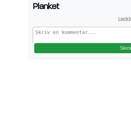
Planket
Ladda
Skic