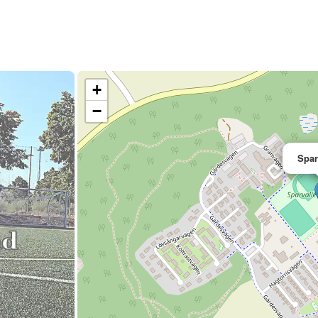
+
−
Spar