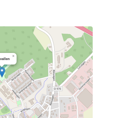
×
vallen