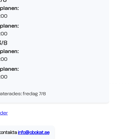
planen:
:00
planen:
:00
3/8
planen:
:00
planen:
:00
aterades: fredag 7/8
ider
, kontakta
info@obokat.se