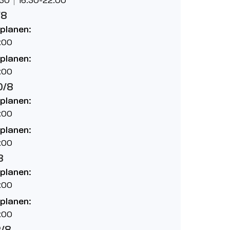
/8
planen:
:00
planen:
:00
0/8
planen:
:00
planen:
:00
8
planen:
:00
planen:
:00
2/8