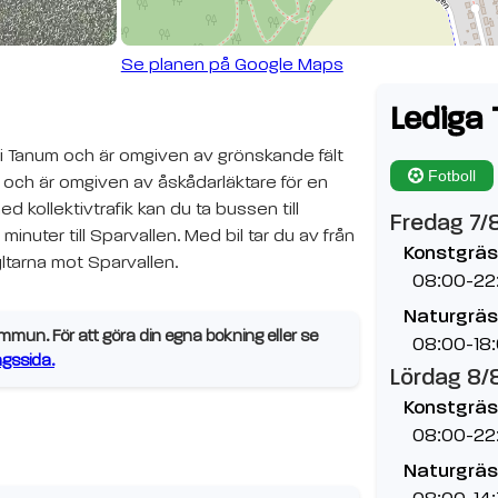
Se planen på Google Maps
Lediga 
n i Tanum och är omgiven av grönskande fält
Fotboll
a och är omgiven av åskådarläktare för en
 kollektivtrafik kan du ta bussen till
Fredag 7/
nuter till Sparvallen. Med bil tar du av från
Konstgräs
yltarna mot Sparvallen.
08:00-22
Naturgräs
un. För att göra din egna bokning eller se
08:00-18
gssida.
Lördag 8/
Konstgräs
08:00-22
Naturgräs
08:00-14