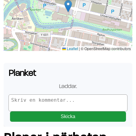
Se planen på Google Maps
Leaflet
|
© OpenStreetMap contributors
Planket
Laddar.
Skicka