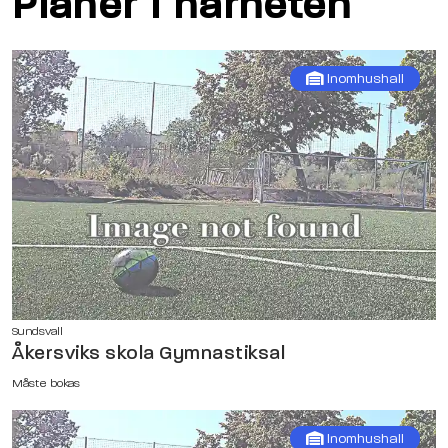
Planer i närheten
Inomhushall
Sundsvall
Åkersviks skola Gymnastiksal
Måste bokas
Inomhushall