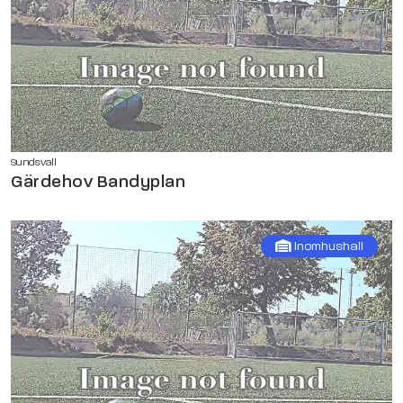
Sundsvall
Gärdehov Bandyplan
Inomhushall