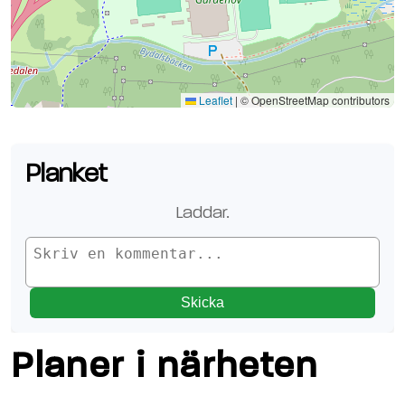
Se planen på Google Maps
Leaflet
|
© OpenStreetMap contributors
Planket
Laddar
..
Skicka
Planer i närheten