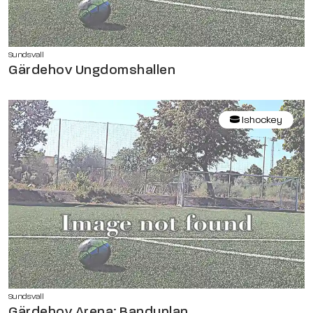
Sundsvall
Gärdehov Ungdomshallen
Ishockey
Sundsvall
Gärdehov Arena: Bandyplan