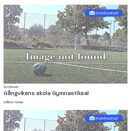
Inomhushall
Sundsvall
Gångvikens skola Gymnastiksal
Måste bokas
Inomhushall