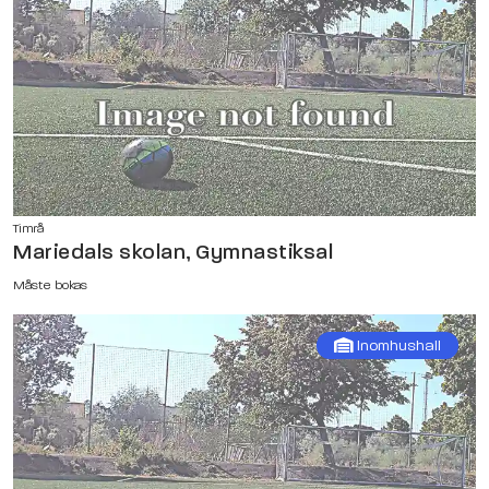
Timrå
Mariedals skolan, Gymnastiksal
Måste bokas
Inomhushall