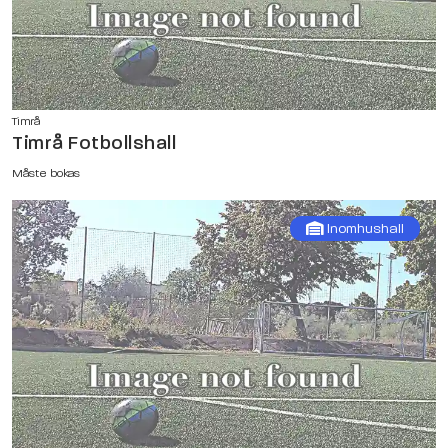
Timrå
Timrå Fotbollshall
Måste bokas
Inomhushall