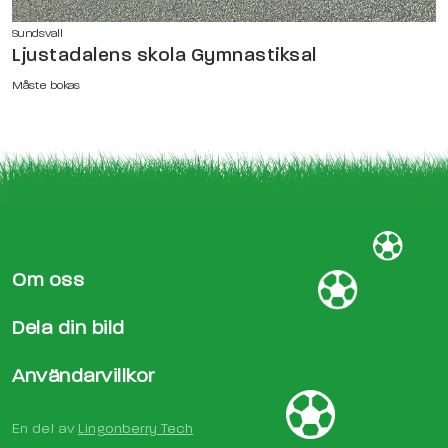
Sundsvall
Ljustadalens skola Gymnastiksal
Måste bokas
Om oss
Dela din bild
Användarvillkor
En del av
Lingonberry Tech