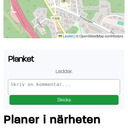
Se planen på Google Maps
Leaflet
|
© OpenStreetMap contributors
Planket
Laddar.
Skicka
Planer i närheten