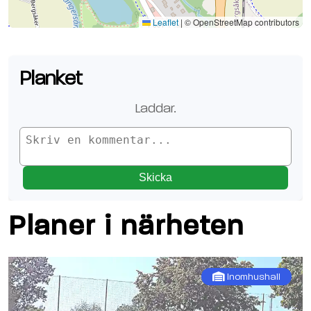
Se planen på Google Maps
Leaflet
|
© OpenStreetMap contributors
Planket
Laddar.
Skicka
Planer i närheten
Inomhushall