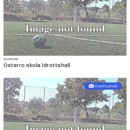
Sundsvall
Österro skola idrottshall
Inomhushall