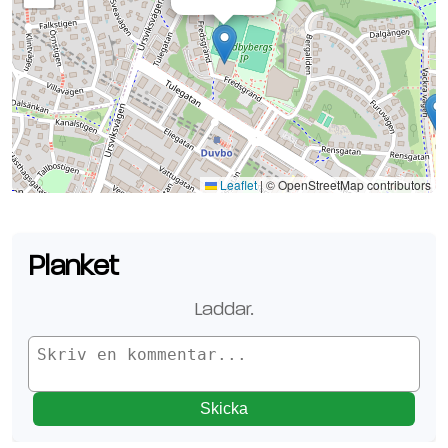
Se planen på Google Maps
Leaflet
|
© OpenStreetMap contributors
Planket
Laddar.
Skicka