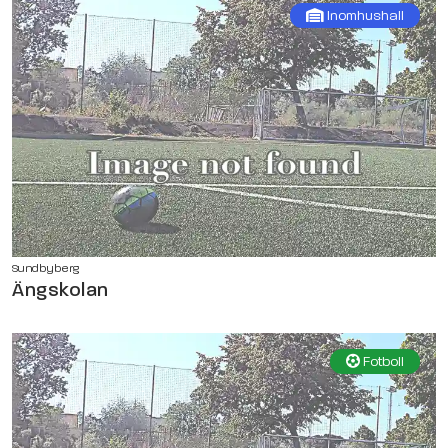
Inomhushall
Sundbyberg
Ängskolan
Fotboll