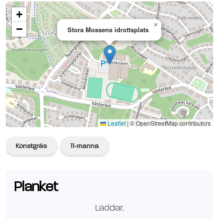
+
×
−
Stora Mossens idrottsplats
Se planen på Google Maps
Leaflet
|
© OpenStreetMap contributors
Konstgräs
11-manna
Planket
Laddar
..