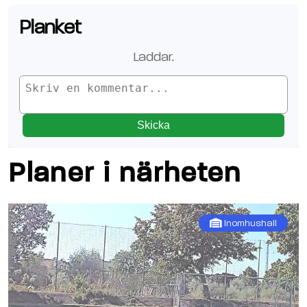
Planket
Laddar
..
Skicka
Planer i närheten
Inomhushall