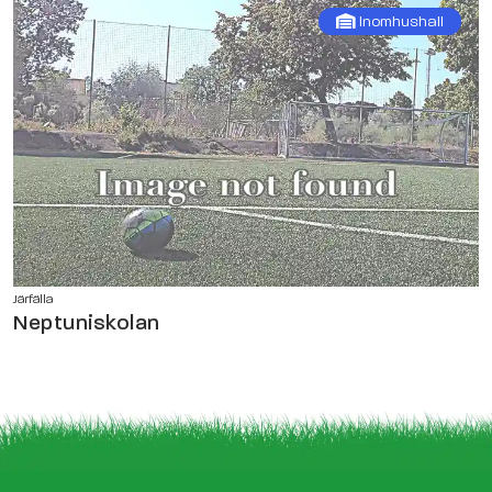
Inomhushall
Järfälla
Neptuniskolan