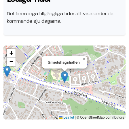
Det finns inga tillgängliga tider att visa under de
kommande sju dagarna.
+
×
−
Smedshagshallen
Se planen på Google Maps
Leaflet
|
© OpenStreetMap contributors