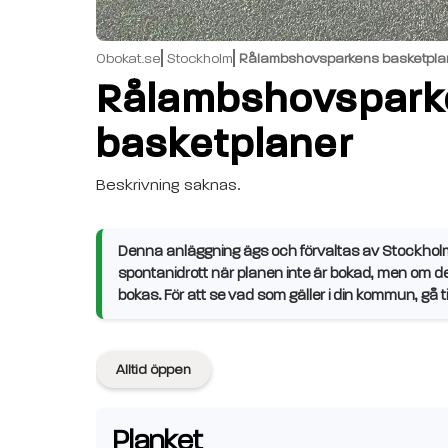
Obokat.se
Stockholm
Rålambshovsparkens basketpla
Rålambshovspark
basketplaner
Beskrivning saknas.
Denna anläggning ägs och förvaltas av Stockho
spontanidrott när planen inte är bokad, men om d
bokas. För att se vad som gäller i din kommun, g
Alltid öppen
Planket