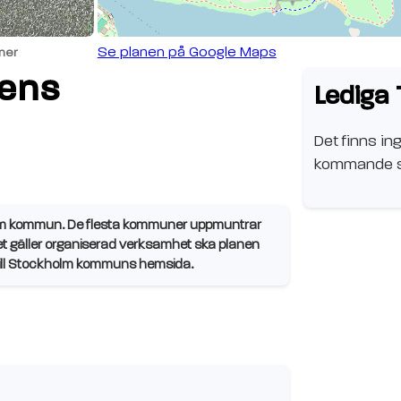
Se planen på Google Maps
ner
ens
Lediga 
Det finns ing
kommande s
lm kommun. De flesta kommuner uppmuntrar
et gäller organiserad verksamhet ska planen
å till Stockholm kommuns hemsida.