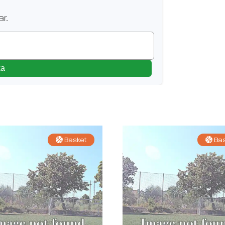
ar
..
ka
Basket
Bas