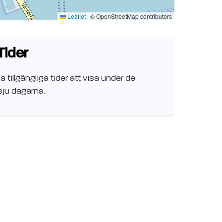
Leaflet
|
© OpenStreetMap contributors
Tider
a tillgängliga tider att visa under de
ju dagarna.