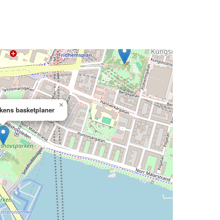
×
ens basketplaner