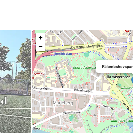
+
−
Rålambshovspark