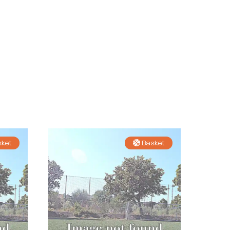
ket
Basket