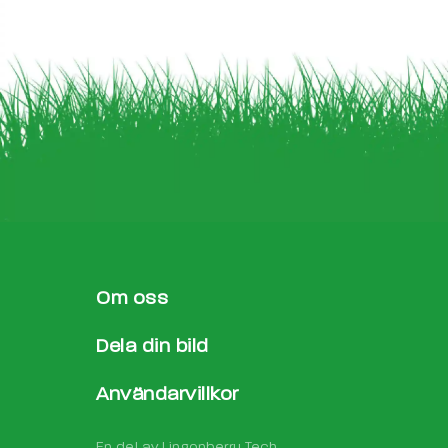
Om oss
Dela din bild
Användarvillkor
En del av
Lingonberry Tech