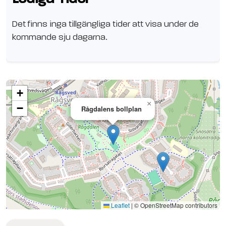
Det finns inga tillgängliga tider att visa under de
kommande sju dagarna.
+
×
−
Rågdalens bollplan
Se planen på Google Maps
Leaflet
|
© OpenStreetMap contributors