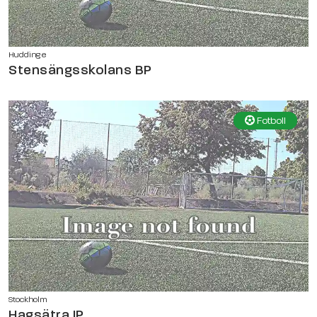
Huddinge
Stensängsskolans BP
Fotboll
Stockholm
Hagsätra IP