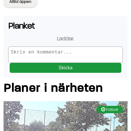
Alltid öppen
Planket
Laddar
..
Skicka
Planer i närheten
Fotboll